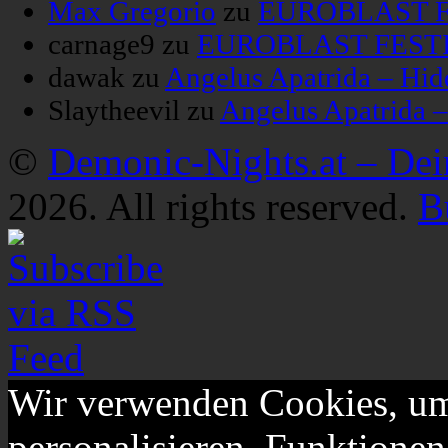
Max Gregorio
zu
EUROBLAST FE
carnage9
zu
EUROBLAST FESTIV
dawak
zu
Angelus Apatrida – Hid
Slaytheevil
zu
Angelus Apatrida 
©
Demonic-Nights.at – De
2026. All rights reserved.
B
Wir verwenden Cookies, um
personalisieren, Funktionen