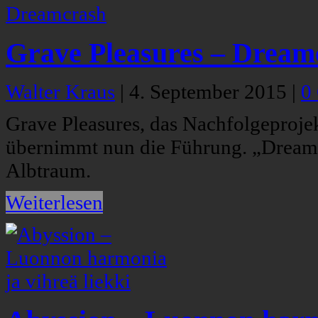
Grave Pleasures – Dream
Walter Kraus
|
4. September 2015
|
0
Grave Pleasures, das Nachfolgeprojek
übernimmt nun die Führung. „Dreamc
Albtraum.
Weiterlesen