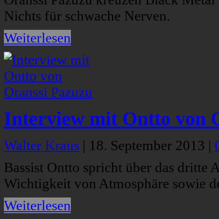
Nichts für schwache Nerven.
Weiterlesen
Interview mit Ontto von 
Walter Kraus
|
18. September 2013
|
Bassist Ontto spricht über das dritte
Wichtigkeit von Atmosphäre sowie de
Weiterlesen