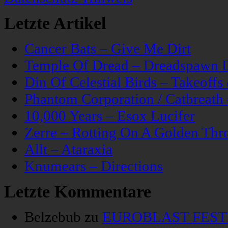
Letzte Artikel
Cancer Bats – Give Me Dirt
Temple Of Dread – Dreadspawn 
Din Of Celestial Birds – Takeoff
Phantom Corporation / Catbreat
10,000 Years – Esox Lucifer
Zerre – Rotting On A Golden Thr
Allt – Ataraxia
Knumears – Directions
Letzte Kommentare
Belzebub
zu
EUROBLAST FESTIV