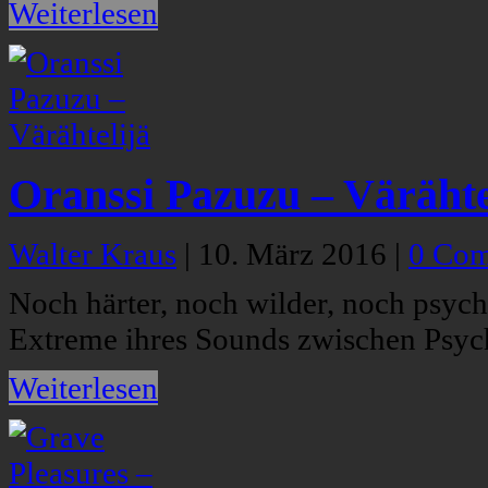
Weiterlesen
Oranssi Pazuzu – Värähte
Walter Kraus
|
10. März 2016
|
0 Co
Noch härter, noch wilder, noch psych
Extreme ihres Sounds zwischen Psych
Weiterlesen