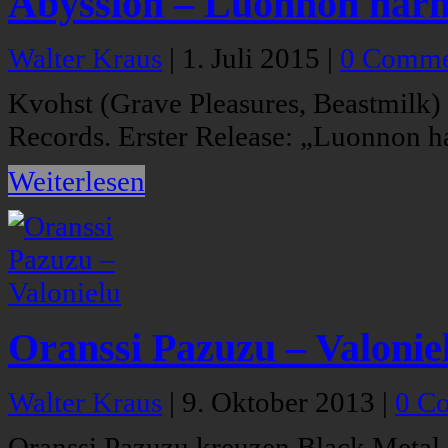
Abyssion – Luonnon harmo
Walter Kraus
|
1. Juli 2015
|
0 Comme
Kvohst (Grave Pleasures, Beastmilk) 
Records. Erster Release: „Luonnon ha
Weiterlesen
Oranssi Pazuzu – Valonie
Walter Kraus
|
9. Oktober 2013
|
0 C
Oranssi Pazuzu kreuzen Black Metal 