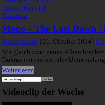
Mono – The Last Dawn / 
Walter Kraus
|
21. Oktober 2014
|
0 
Mit gleich zwei neuen Alben breche
Duktus mit orchestraler Untermalung
Weiterlesen
Videoclip der Woche