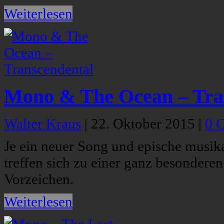
Weiterlesen
Mono & The Ocean – Tra
Walter Kraus
|
22. Oktober 2015
|
0 
Je ein neuer Song und epische musik
treffen sich zu einer ganz besonderen
Vorzeichen.
Weiterlesen