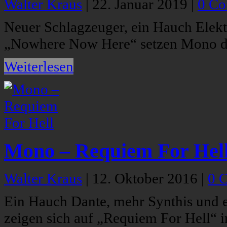
Walter Kraus
|
22. Januar 2019
|
0 C
Neuer Schlagzeuger, ein Hauch Elekt
„Nowhere Now Here“ setzen Mono den
Weiterlesen
Mono – Requiem For Hel
Walter Kraus
|
12. Oktober 2016
|
0 
Ein Hauch Dante, mehr Synthis und 
zeigen sich auf „Requiem For Hell“ 