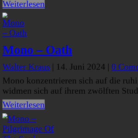
Weiterlesen
Mono – Oath
Walter Kraus
|
14. Juni 2024
|
0 Com
Mono konzentrieren sich auf die ruh
widmen sich auf ihrem zwölften Stu
Weiterlesen