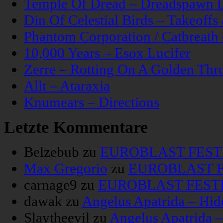
Temple Of Dread – Dreadspawn 
Din Of Celestial Birds – Takeoff
Phantom Corporation / Catbreat
10,000 Years – Esox Lucifer
Zerre – Rotting On A Golden Thr
Allt – Ataraxia
Knumears – Directions
Letzte Kommentare
Belzebub
zu
EUROBLAST FESTIV
Max Gregorio
zu
EUROBLAST FE
carnage9
zu
EUROBLAST FESTIV
dawak
zu
Angelus Apatrida – Hid
Slaytheevil
zu
Angelus Apatrida 