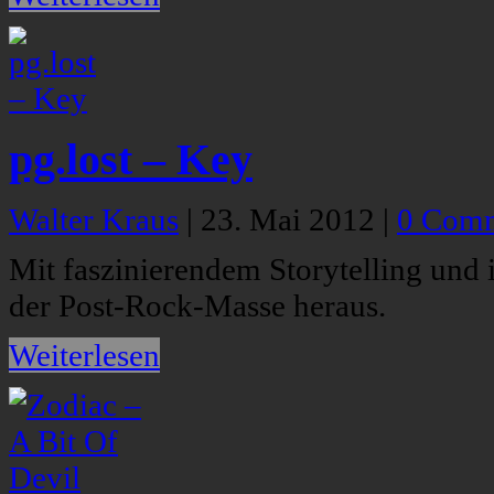
pg.lost – Key
Walter Kraus
|
23. Mai 2012
|
0 Com
Mit faszinierendem Storytelling und i
der Post-Rock-Masse heraus.
Weiterlesen