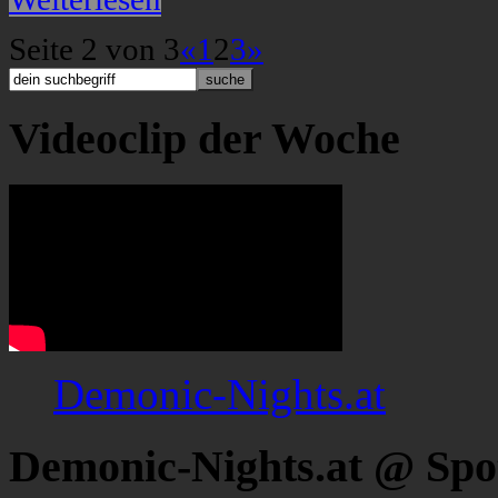
Seite 2 von 3
«
1
2
3
»
Videoclip der Woche
Demonic-Nights.at
Demonic-Nights.at @ Spo