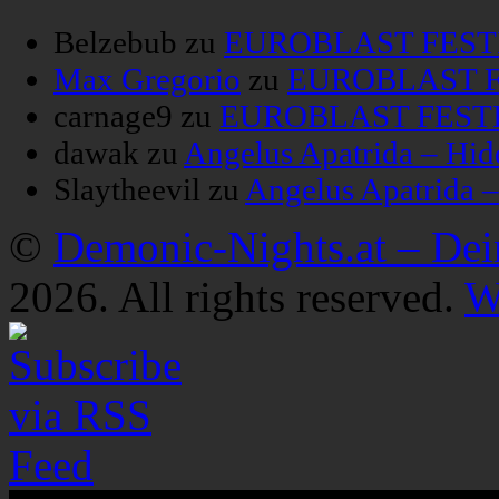
Belzebub
zu
EUROBLAST FESTIV
Max Gregorio
zu
EUROBLAST FE
carnage9
zu
EUROBLAST FESTIV
dawak
zu
Angelus Apatrida – Hid
Slaytheevil
zu
Angelus Apatrida 
©
Demonic-Nights.at – De
2026. All rights reserved.
W