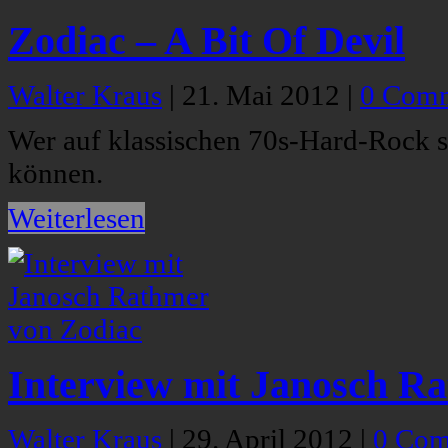
Zodiac – A Bit Of Devil
Walter Kraus
|
21. Mai 2012
|
0 Com
Wer auf klassischen 70s-Hard-Rock st
können.
Weiterlesen
Interview mit Janosch R
Walter Kraus
|
29. April 2012
|
0 Com