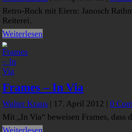
Retro-Rock mit Eiern: Janosch Rathm
Reiterei.
Weiterlesen
Frames – In Via
Walter Kraus
|
17. April 2012
|
0 Com
Mit „In Via“ beweisen Frames, dass d
Weiterlesen