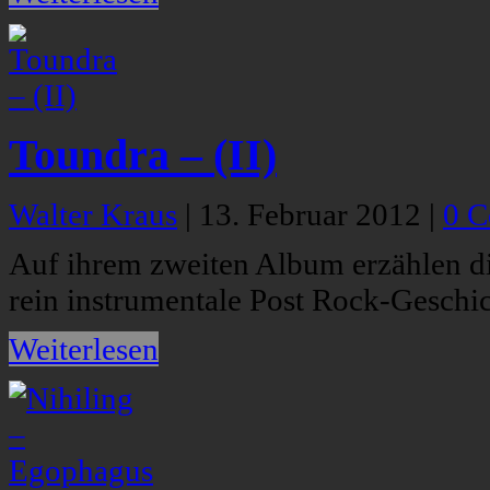
Toundra – (II)
Walter Kraus
|
13. Februar 2012
|
0 
Auf ihrem zweiten Album erzählen di
rein instrumentale Post Rock-Geschic
Weiterlesen