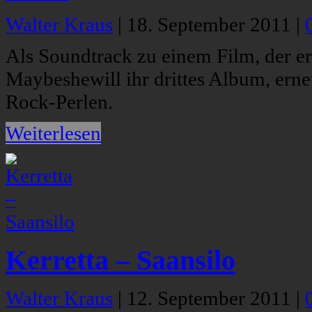
Walter Kraus
|
18. September 2011
|
Als Soundtrack zu einem Film, der e
Maybeshewill ihr drittes Album, erne
Rock-Perlen.
Weiterlesen
Kerretta – Saansilo
Walter Kraus
|
12. September 2011
|