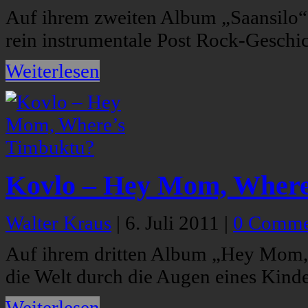
Auf ihrem zweiten Album „Saansilo“ 
rein instrumentale Post Rock-Geschi
Weiterlesen
Kovlo – Hey Mom, Where
Walter Kraus
|
6. Juli 2011
|
0 Comme
Auf ihrem dritten Album „Hey Mom,
die Welt durch die Augen eines Kinde
Weiterlesen