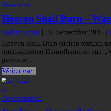
Heaven Shall Burn – Wa
Walter Kraus
|
15. September 2016
|
Heaven Shall Burn suchen textlich n
musikalischen Dampfhammer aus. „Wa
geworden.
Weiterlesen