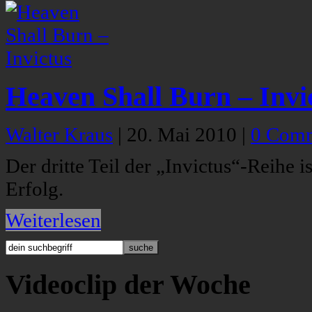
Heaven Shall Burn – Invi
Walter Kraus
|
20. Mai 2010
|
0 Com
Der dritte Teil der „Invictus“-Reihe i
Erfolg.
Weiterlesen
Videoclip der Woche