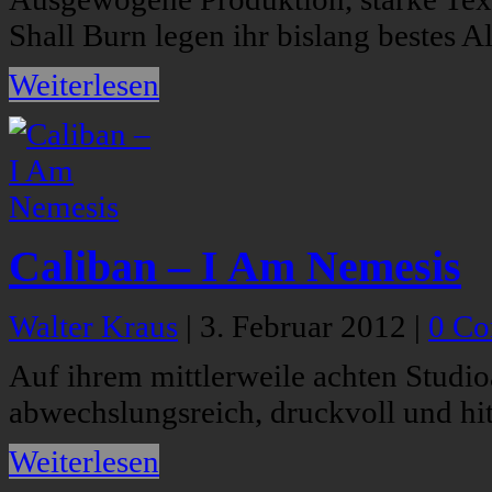
Shall Burn legen ihr bislang bestes A
Weiterlesen
Caliban – I Am Nemesis
Walter Kraus
|
3. Februar 2012
|
0 C
Auf ihrem mittlerweile achten Studi
abwechslungsreich, druckvoll und hit
Weiterlesen