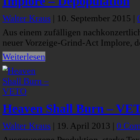
Implore – Depopulation
Walter Kraus
|
10. September 2015
|
Aus einem zufälligen nachkonzertli
neuer Vorzeige-Grind-Act Implore, 
Weiterlesen
Heaven Shall Burn – VE
Walter Kraus
|
19. April 2013
|
0 Com
Ausgewogene Produktion, starke Text