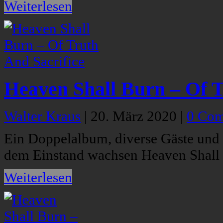
Weiterlesen
Heaven Shall Burn – Of T
Walter Kraus
|
20. März 2020
|
0 Co
Ein Doppelalbum, diverse Gäste und
dem Einstand wachsen Heaven Shall B
Weiterlesen