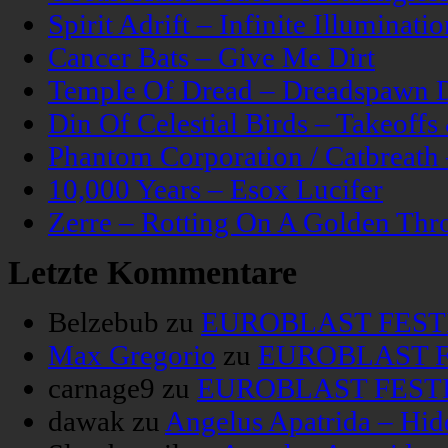
Spirit Adrift – Infinite Illuminatio
Cancer Bats – Give Me Dirt
Temple Of Dread – Dreadspawn 
Din Of Celestial Birds – Takeoff
Phantom Corporation / Catbreat
10,000 Years – Esox Lucifer
Zerre – Rotting On A Golden Thr
Letzte Kommentare
Belzebub
zu
EUROBLAST FESTIV
Max Gregorio
zu
EUROBLAST FE
carnage9
zu
EUROBLAST FESTIV
dawak
zu
Angelus Apatrida – Hid