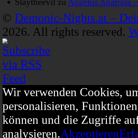
Slaytheevil
zu
Angelus Apatrida 
©
Demonic-Nights.at – De
2026. All rights reserved.
W
Wir verwenden Cookies, um
personalisieren, Funktionen
können und die Zugriffe au
analysieren.
Akzeptieren
Erf