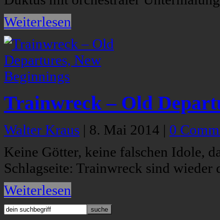
Weiterlesen
Trainwreck – Old Depart
Walter Kraus
|
8. Mai 2014
|
0 Comm
Keine Götter, keine falschen Idole, d
Schlagseite: Trainwreck sind wieder 
Weiterlesen