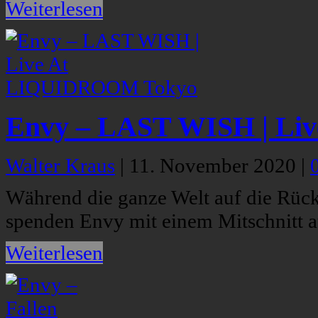
Weiterlesen
Envy – LAST WISH | L
Walter Kraus
|
11. November 2020
|
Während die ganze Welt auf die Rück
spenden Envy mit einem Mitschnitt 
Weiterlesen