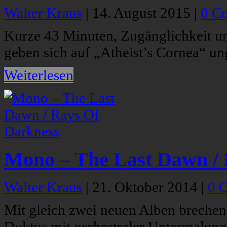
Walter Kraus
|
14. August 2015
|
0 C
Kurze 43 Minuten, Zugänglichkeit 
geben sich auf „Atheist’s Cornea“ u
Weiterlesen
Mono – The Last Dawn / 
Walter Kraus
|
21. Oktober 2014
|
0 
Mit gleich zwei neuen Alben breche
Duktus mit orchestraler Untermalung