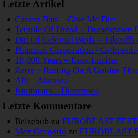
Letzte Artikel
Cancer Bats – Give Me Dirt
Temple Of Dread – Dreadspawn 
Din Of Celestial Birds – Takeoff
Phantom Corporation / Catbreat
10,000 Years – Esox Lucifer
Zerre – Rotting On A Golden Thr
Allt – Ataraxia
Knumears – Directions
Letzte Kommentare
Belzebub
zu
EUROBLAST FESTIV
Max Gregorio
zu
EUROBLAST FE