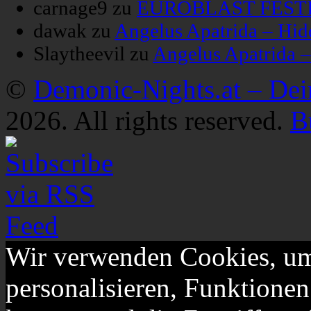
carnage9
zu
EUROBLAST FESTIV
dawak
zu
Angelus Apatrida – Hid
Slaytheevil
zu
Angelus Apatrida 
©
Demonic-Nights.at – De
2026. All rights reserved.
B
Wir verwenden Cookies, um
personalisieren, Funktionen