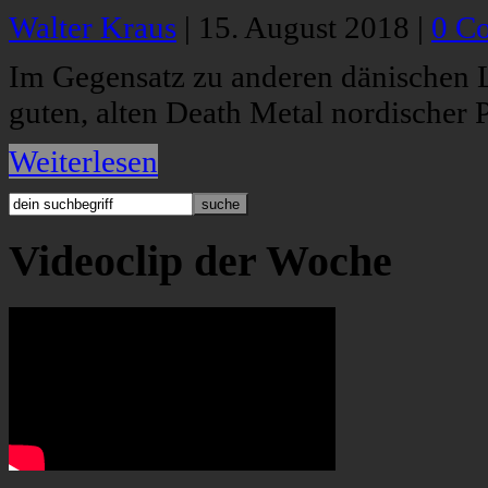
Walter Kraus
|
15. August 2018
|
0 C
Im Gegensatz zu anderen dänischen L
guten, alten Death Metal nordischer P
Weiterlesen
Videoclip der Woche