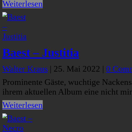
Weiterlesen
Baest – Justitia
Walter Kraus
|
25. Mai 2022
|
0 Com
Prominente Gäste, wuchtige Nackens
ihrem aktuellen Album eine nicht mi
Weiterlesen