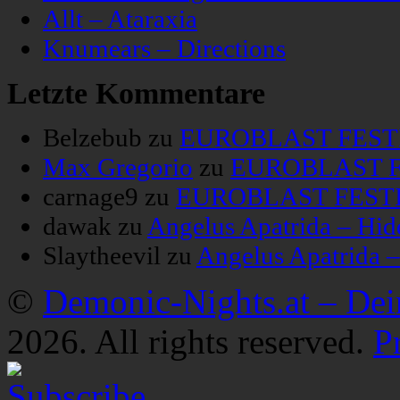
Allt – Ataraxia
Knumears – Directions
Letzte Kommentare
Belzebub
zu
EUROBLAST FESTIV
Max Gregorio
zu
EUROBLAST FE
carnage9
zu
EUROBLAST FESTIV
dawak
zu
Angelus Apatrida – Hid
Slaytheevil
zu
Angelus Apatrida 
©
Demonic-Nights.at – De
2026. All rights reserved.
P