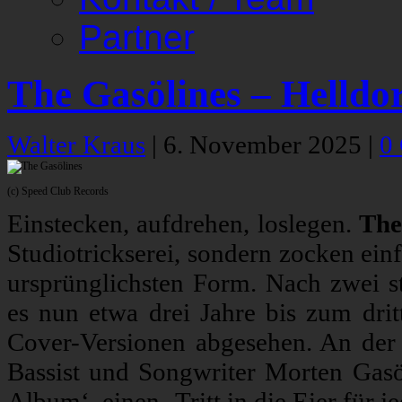
Partner
The Gasölines – Helldo
Walter Kraus
|
6. November 2025
|
0
(c) Speed Club Records
Einstecken, aufdrehen, loslegen.
The
Studiotrickserei, sondern zocken ein
ursprünglichsten Form. Nach zwei st
es nun etwa drei Jahre bis zum drit
Cover-Versionen abgesehen. An der 
Bassist und Songwriter Morten Gas
Album‘, einen ‚Tritt in die Eier für je