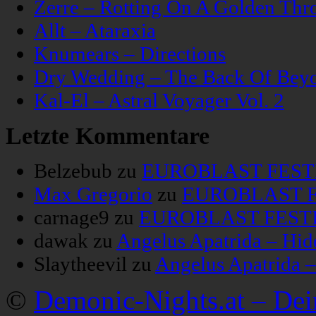
Zerre – Rotting On A Golden Thr
Allt – Ataraxia
Knumears – Directions
Dry Wedding – The Back Of Bey
Kal-El – Astral Voyager Vol. 2
Letzte Kommentare
Belzebub
zu
EUROBLAST FESTIV
Max Gregorio
zu
EUROBLAST FE
carnage9
zu
EUROBLAST FESTIV
dawak
zu
Angelus Apatrida – Hid
Slaytheevil
zu
Angelus Apatrida 
©
Demonic-Nights.at – De