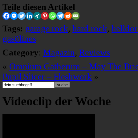
Teile diesen Artikel
Tags:
garage rock
,
hard rock
,
helldo
gasölines
Category
:
Magazin
,
Reviews
«
Omnium Gatherum – May The Brid
Pupil Slicer – Fleshwork
»
Videoclip der Woche