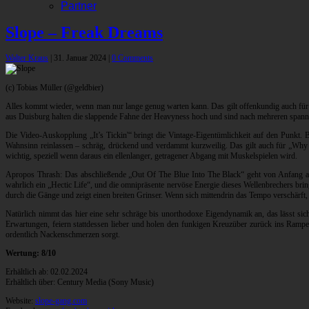
Partner
Slope – Freak Dreams
Walter Kraus
|
31. Januar 2024
|
0 Comments
(c) Tobias Müller (@geldbier)
Alles kommt wieder, wenn man nur lange genug warten kann. Das gilt offenkundig auch für 
aus Duisburg halten die slappende Fahne der Heavyness hoch und sind nach mehreren span
Die Video-Auskopplung „It’s Tickin'“ bringt die Vintage-Eigentümlichkeit auf den Punkt.
Wahnsinn reinlassen – schräg, drückend und verdammt kurzweilig. Das gilt auch für „Why S
wichtig, speziell wenn daraus ein ellenlanger, getragener Abgang mit Muskelspielen wird.
Apropos Thrash: Das abschließende „Out Of The Blue Into The Black“ geht von Anfang an
wahrlich ein „Hectic Life“, und die omnipräsente nervöse Energie dieses Wellenbrechers brin
durch die Gänge und zeigt einen breiten Grinser. Wenn sich mittendrin das Tempo verschärft, fü
Natürlich nimmt das hier eine sehr schräge bis unorthodoxe Eigendynamik an, das lässt s
Erwartungen, feiern stattdessen lieber und holen den funkigen Kreuzüber zurück ins Rampen
ordentlich Nackenschmerzen sorgt.
Wertung: 8/10
Erhältlich ab: 02.02.2024
Erhältlich über: Century Media (Sony Music)
Website:
slope-gang.com