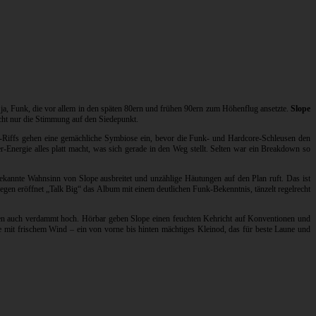
ja, Funk, die vor allem in den späten 80ern und frühen 90ern zum Höhenflug ansetzte.
Slope
cht nur die Stimmung auf den Siedepunkt.
jo-Riffs gehen eine gemächliche Symbiose ein, bevor die Funk- und Hardcore-Schleusen den
Energie alles platt macht, was sich gerade in den Weg stellt. Selten war ein Breakdown so
ekannte Wahnsinn von Slope ausbreitet und unzählige Häutungen auf den Plan ruft. Das ist
gegen eröffnet „Talk Big“ das Album mit einem deutlichen Funk-Bekenntnis, tänzelt regelrecht
eben auch verdammt hoch. Hörbar geben Slope einen feuchten Kehricht auf Konventionen und
se mit frischem Wind – ein von vorne bis hinten mächtiges Kleinod, das für beste Laune und