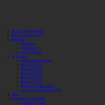
Social Newsstream
Neuerscheinungen
Magazin
Reviews
Interviews
Local Bands
@ Spotify
Neuerscheinungen
Best-Of 2016
Best-Of 2015
Best-Of 2014
Best-Of 2013
Best-Of 2012
Demonic Halloween
Summerpokalypse 2015
Jobs
Impressum / Kontakt
Kontakt / Team