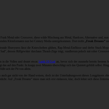
Funk Metal oder Crossover, diese wilde Mischung aus Metal, Hardcore, Alternative und, nun 
nenden Kleinformaten nun bei Century Media untergekommen. Dort treibt
„Freak Dreams“
ni
 Brutale Heavyness lässt die Kniescheiben glühen, Rap-Metal-Einflüsse und derbe Stuck Mo
ad“, dessen Riffgewitter durchaus Thrash-Züge trägt, rundherum jedoch mit roher Crossover-
 in die Vollen und deutet etwas
Lamb Of God
an, bevor sich der nunmehr bereits bestens b
gt das auf den Punkt. In knapp zwei Minuten überschlägt sich das Quintett gefühlt selbst. Hin
llt sich der Pit von allein.
ich auch gar nicht von der Hand weisen, doch ist der Unterhaltungswert dieses Longplayers 
licht. Auf „Freak Dreams“ muss man sich erst einlassen, klar, doch lohnt sich diese Zeitrei