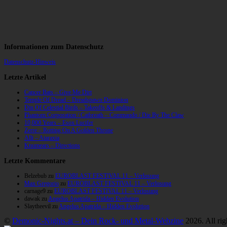
Informationen zum Datenschutz
Datenschutz-Hinweis
Letzte Artikel
Cancer Bats – Give Me Dirt
Temple Of Dread – Dreadspawn Dominion
Din Of Celestial Birds – Takeoffs & Landings
Phantom Corporation / Catbreath – Commando / Die By The Claw
10,000 Years – Esox Lucifer
Zerre – Rotting On A Golden Throne
Allt – Ataraxia
Knumears – Directions
Letzte Kommentare
Belzebub
zu
EUROBLAST FESTIVAL 11 – Verlosung
Max Gregorio
zu
EUROBLAST FESTIVAL 11 – Verlosung
carnage9
zu
EUROBLAST FESTIVAL 11 – Verlosung
dawak
zu
Angelus Apatrida – Hidden Evolution
Slaytheevil
zu
Angelus Apatrida – Hidden Evolution
©
Demonic-Nights.at – Dein Rock- und Metal-Webzine
2026. All rig