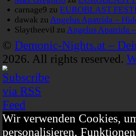
carnage9
zu
EUROBLAST FESTIV
dawak
zu
Angelus Apatrida – Hid
Slaytheevil
zu
Angelus Apatrida 
©
Demonic-Nights.at – De
2026. All rights reserved.
W
Wir verwenden Cookies, um
personalisieren, Funktionen