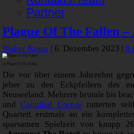
Partner
Plague Of The Fallen –
Walter Kraus
|
6. Dezember 2023
|
0
(c) Plague Of The Fallen
Die vor über einem Jahrzehnt geg
jeher zu den Eckpfeilern des me
Neuseeland. Mehrere brutale bis brac
und
Cannibal Corpse
ratterten se
Quartett erstmals an ein komplet
sparsamen Spielzeit von knapp 2
„Amongst The Rats“
zu hören ist, 