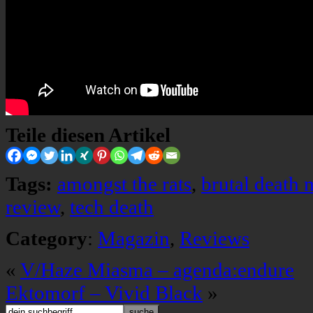
Teile diesen Artikel
Tags:
amongst the rats
,
brutal death 
review
,
tech death
Category
:
Magazin
,
Reviews
«
V/Haze Miasma – agenda:endure
Ektomorf – Vivid Black
»