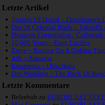
Letzte Artikel
Temple Of Dread – Dreadspawn 
Din Of Celestial Birds – Takeoff
Phantom Corporation / Catbreat
10,000 Years – Esox Lucifer
Zerre – Rotting On A Golden Thr
Allt – Ataraxia
Knumears – Directions
Dry Wedding – The Back Of Bey
Letzte Kommentare
Belzebub
zu
EUROBLAST FESTIV
Max Gregorio
zu
EUROBLAST FE