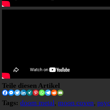
Teile diesen Artikel
Tags:
doom metal
,
moon coven
,
psyc