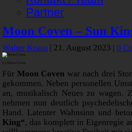
Partner
Moon Coven – Sun Kin
Walter Kraus
|
21. August 2023
|
0 C
(c) Moon Coven
Für
Moon Coven
war nach drei Sto
gekommen. Neben personellen Umste
an, musikalisch Neues zu wagen. Z
nehmen nun deutlich psychedelische
Hand. Latenter Wahnsinn und beto
King“
, das komplett in Eigenregie 
willkommene kreative Freiheit mit si