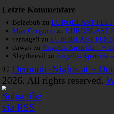
Letzte Kommentare
Belzebub
zu
EUROBLAST FESTIV
Max Gregorio
zu
EUROBLAST FE
carnage9
zu
EUROBLAST FESTIV
dawak
zu
Angelus Apatrida – Hid
Slaytheevil
zu
Angelus Apatrida 
©
Demonic-Nights.at – De
2026. All rights reserved.
W