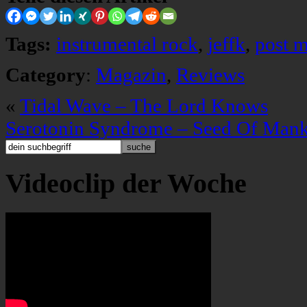
Tags:
instrumental rock
,
jeffk
,
post m
Category
:
Magazin
,
Reviews
«
Tidal Wave – The Lord Knows
Serotonin Syndrome – Seed Of Man
Videoclip der Woche