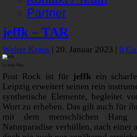
Partner
jeffk – TAR
Walter Kraus
|
20. Januar 2023
|
0 C
(c) Andy Plötz
Post Rock ist für
jeffk
ein scharfe
Leipzig erweitert seinen rein instru
synthetische Elemente, begleitet vo
Wort zu erheben. Das gilt auch für i
mit dem menschlichen Hang zu
Naturparadise verhüllen, nach einer 
doch nie auch nur annähernd erreich