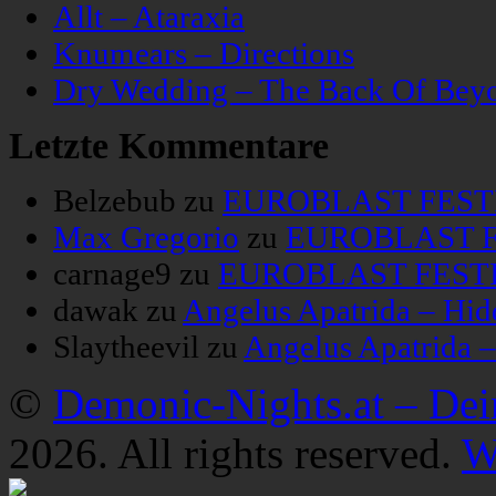
Allt – Ataraxia
Knumears – Directions
Dry Wedding – The Back Of Bey
Letzte Kommentare
Belzebub
zu
EUROBLAST FESTIV
Max Gregorio
zu
EUROBLAST FE
carnage9
zu
EUROBLAST FESTIV
dawak
zu
Angelus Apatrida – Hid
Slaytheevil
zu
Angelus Apatrida 
©
Demonic-Nights.at – De
2026. All rights reserved.
W