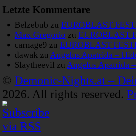
Letzte Kommentare
Belzebub
zu
EUROBLAST FESTIV
Max Gregorio
zu
EUROBLAST FE
carnage9
zu
EUROBLAST FESTIV
dawak
zu
Angelus Apatrida – Hid
Slaytheevil
zu
Angelus Apatrida 
©
Demonic-Nights.at – De
2026. All rights reserved.
P