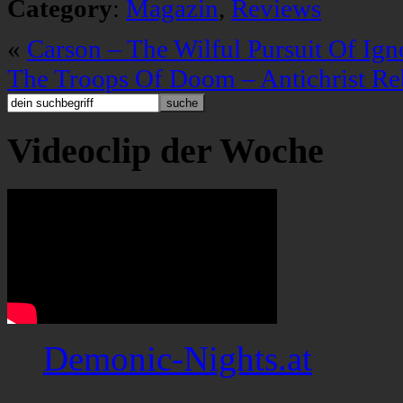
Category
:
Magazin
,
Reviews
«
Carson – The Wilful Pursuit Of Ig
The Troops Of Doom – Antichrist R
Videoclip der Woche
Demonic-Nights.at