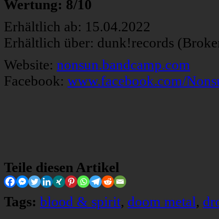
Wertung: 8/10
Erhältlich ab: 15.04.2022
Erhältlich über: dunk!records (Broke
Website:
nonsun.bandcamp.com
Facebook:
www.facebook.com/Non
Teile diesen Artikel
Tags:
blood & spirit
,
doom metal
,
dr