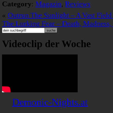
Category
:
Magazin
,
Reviews
«
Outrun The Sunlight – A Vast Field
The Lurking Fear – Death, Madness,
Videoclip der Woche
Demonic-Nights.at