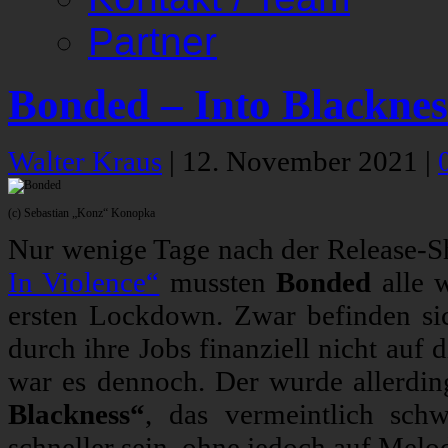
Partner
Bonded – Into Blacknes
Walter Kraus
|
12. November 2021
|
(c) Sebastian „Konz“ Konopka
Nur wenige Tage nach der Release-
In Violence“
mussten
Bonded
alle w
ersten Lockdown. Zwar befinden sic
durch ihre Jobs finanziell nicht auf
war es dennoch. Der wurde allerding
Blackness“
, das vermeintlich sch
schneller sein, ohne jedoch auf Melo