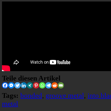
Teile diesen Artikel
Tags:
bonded
,
groove metal
,
into bl
metal