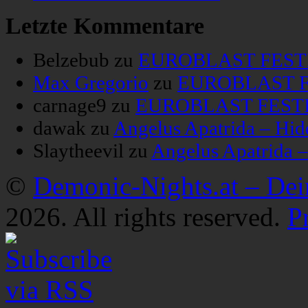
Letzte Kommentare
Belzebub
zu
EUROBLAST FESTIV
Max Gregorio
zu
EUROBLAST FE
carnage9
zu
EUROBLAST FESTIV
dawak
zu
Angelus Apatrida – Hid
Slaytheevil
zu
Angelus Apatrida 
©
Demonic-Nights.at – De
2026. All rights reserved.
P