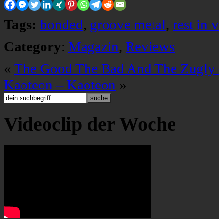
Tags:
bonded
,
groove metal
,
rest in 
Category
:
Magazin
,
Reviews
«
The Good The Bad And The Zugly 
Kaoteon – Kaoteon
»
Videoclip der Woche