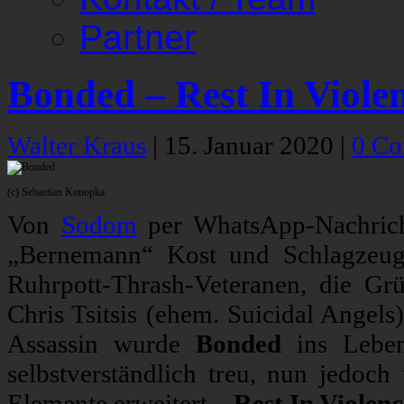
Partner
Bonded – Rest In Viole
Walter Kraus
|
15. Januar 2020
|
0 C
(c) Sebastian Konopka
Von
Sodom
per WhatsApp-Nachricht
„Bernemann“ Kost und Schlagzeug
Ruhrpott-Thrash-Veteranen, die G
Chris Tsitsis (ehem. Suicidal Angel
Assassin wurde
Bonded
ins Leben
selbstverständlich treu, nun jedoc
Elemente erweitert.
„Rest In Violen