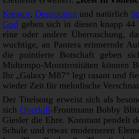
Kreator
,
Destruction
und natürlich
S
God
geben sich in diesen knapp 44 M
eine oder andere Überraschung, da
wuchtige, an Pantera erinnernde Au
die pointierte Botschaft geben s
Midtempo-Monstrositäten können Bo
Ihr „Galaxy M87“ legt rasant und fi
wieder Zeit für melodische Verschnau
Der Titelsong erweist sich als beso
sich
Overkill
-Frontmann Bobby Blit
Giesler die Ehre. Konstant pendelt d
Schule und etwas moderneren Eleme