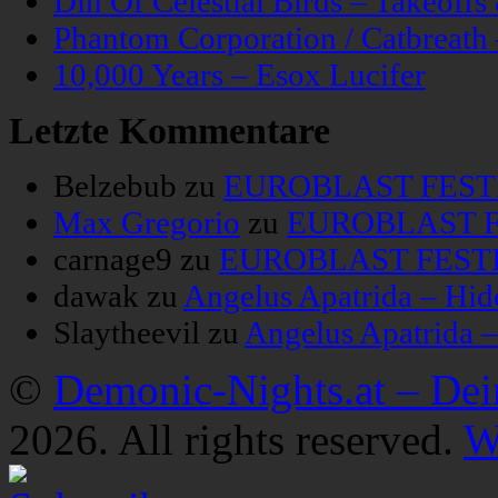
Din Of Celestial Birds – Takeoff
Phantom Corporation / Catbreat
10,000 Years – Esox Lucifer
Letzte Kommentare
Belzebub
zu
EUROBLAST FESTIV
Max Gregorio
zu
EUROBLAST FE
carnage9
zu
EUROBLAST FESTIV
dawak
zu
Angelus Apatrida – Hid
Slaytheevil
zu
Angelus Apatrida 
©
Demonic-Nights.at – De
2026. All rights reserved.
W