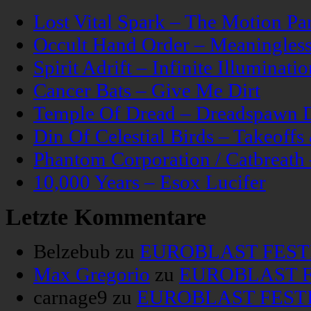
Lost Vital Spark – The Motion Pa
Occult Hand Order – Meaningle
Spirit Adrift – Infinite Illuminatio
Cancer Bats – Give Me Dirt
Temple Of Dread – Dreadspawn 
Din Of Celestial Birds – Takeoff
Phantom Corporation / Catbreat
10,000 Years – Esox Lucifer
Letzte Kommentare
Belzebub
zu
EUROBLAST FESTIV
Max Gregorio
zu
EUROBLAST FE
carnage9
zu
EUROBLAST FESTIV