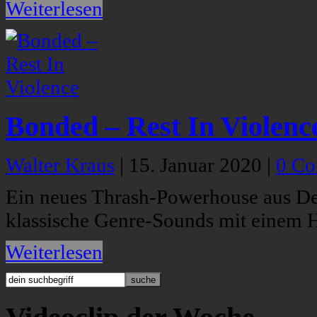
Weiterlesen
Bonded – Rest In Violenc
Walter Kraus
|
15. Januar 2020
|
0 C
Ein neues Thrash-Powerhouse aus De
klassische Genre-Sounds mit einem
Weiterlesen