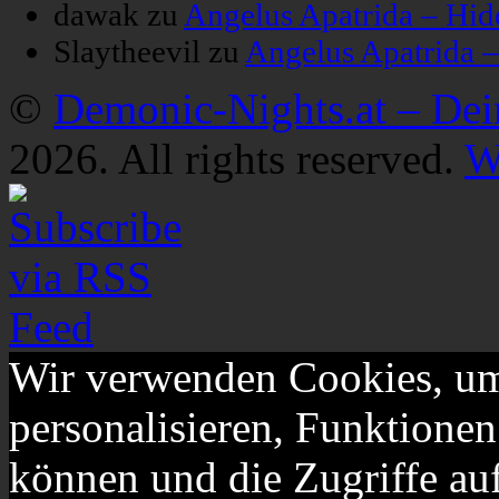
dawak
zu
Angelus Apatrida – Hid
Slaytheevil
zu
Angelus Apatrida 
©
Demonic-Nights.at – De
2026. All rights reserved.
W
Wir verwenden Cookies, um
personalisieren, Funktionen
können und die Zugriffe au