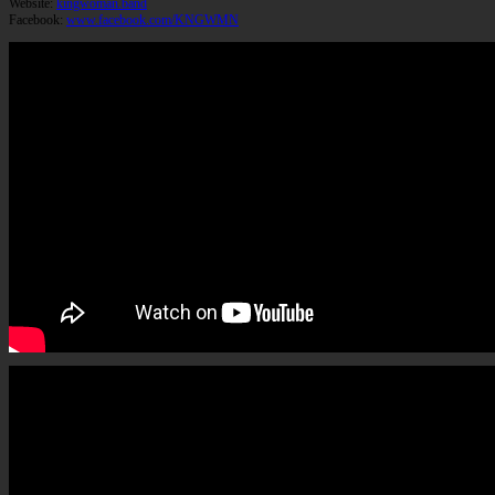
Website:
kingwoman.band
Facebook:
www.facebook.com/KNGWMN