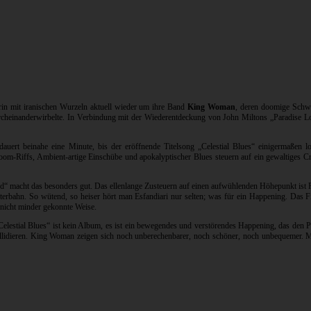
erin mit iranischen Wurzeln aktuell wieder um ihre Band
King Woman
, deren doomige Schwe
urcheinanderwirbelte. In Verbindung mit der Wiederentdeckung von John Miltons „Paradise Lo
uert beinahe eine Minute, bis der eröffnende Titelsong „Celestial Blues“ einigermaßen lo
oom-Riffs, Ambient-artige Einschübe und apokalyptischer Blues steuern auf ein gewaltiges C
d“ macht das besonders gut. Das ellenlange Zusteuern auf einen aufwühlenden Höhepunkt ist P
rbahn. So wütend, so heiser hört man Esfandiari nur selten; was für ein Happening. Das Fin
 nicht minder gekonnte Weise.
„Celestial Blues“ ist kein Album, es ist ein bewegendes und verstörendes Happening, das de
ollidieren. King Woman zeigen sich noch unberechenbarer, noch schöner, noch unbequemer. Mi