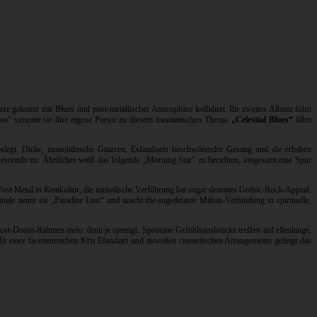
re gekonnt mit Blues und post-metallischer Atmosphäre kollidiert. Ihr zweites Album führt
st“ vertonte sie ihre eigene Poesie zu diesem traumatischen Thema.
„Celestial Blues“
fährt
slegt. Dicke, monolithische Gitarren, Esfandiaris beschwörender Gesang und die erhaben
rescendo zu. Ähnliches weiß das folgende „Morning Star“ zu berichten, insgesamt eine Spur
ost Metal in Reinkultur, die melodische Verführung hat sogar dezentes Gothic-Rock-Appeal.
ale nennt sie „Paradise Lost“ und tüncht die angedeutete Milton-Verbindung in spirituelle,
n Post-Doom-Rahmen mehr denn je sprengt. Spontane Gefühlsausbrücke treffen auf ellenlange,
t einer facettenreichen Kris Efandiari und zuweilen cineastischen Arrangements gelingt das