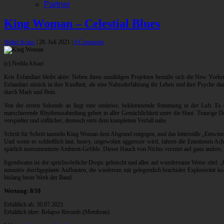
Partner
King Woman – Celestial Blues
Walter Kraus
|
28. Juli 2021
|
0 Comments
(c) Nedda Afsari
Kris Esfandiari bleibt aktiv: Neben ihren unzähligen Projekten bemüht sich die New York
Esfandiari zürück in ihre Kindheit, als eine Nahtoderfahrung ihr Leben und ihre Psyche d
durch Mark und Bein.
Von der ersten Sekunde an liegt eine ominöse, beklemmende Stimmung in der Luft. Es da
marschierende Rhythmusabteilung gehen in aller Gemächlichkeit unter die Haut. Traurige D
verspielter und süßlicher, dennoch stets dem kompletten Verfall nahe.
Schritt für Schritt taumeln King Woman dem Abgrund entgegen, und das bittersüße „Entwine
Und wenn es schließlich laut, heavy, ungewohnt aggressiv wird, fahren die Emotionen Achte
spärlich instrumentierte Ambient-Gefilde. Dieser Hauch von Nichts verstört auf ganz andere,
Irgendwann ist der sprichwörtliche Drops gelutscht und alles auf wundersame Weise eitel. 
minutiös durchgeplante Aufbauten, die wiederum mit gelegentlich brachialer Explosivität k
bislang beste Werk der Band.
Wertung: 8/10
Erhältlich ab: 30.07.2021
Erhältlich über: Relapse Records (Membran)