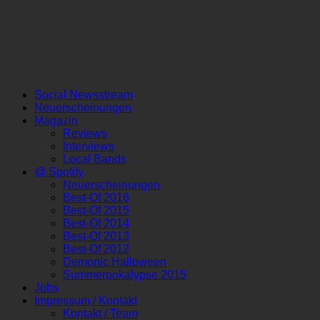
Social Newsstream
Neuerscheinungen
Magazin
Reviews
Interviews
Local Bands
@ Spotify
Neuerscheinungen
Best-Of 2016
Best-Of 2015
Best-Of 2014
Best-Of 2013
Best-Of 2012
Demonic Halloween
Summerpokalypse 2015
Jobs
Impressum / Kontakt
Kontakt / Team