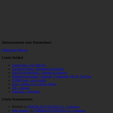
Informationen zum Datenschutz
Datenschutz-Hinweis
Letzte Artikel
Cancer Bats – Give Me Dirt
Temple Of Dread – Dreadspawn Dominion
Din Of Celestial Birds – Takeoffs & Landings
Phantom Corporation / Catbreath – Commando / Die By The Claw
10,000 Years – Esox Lucifer
Zerre – Rotting On A Golden Throne
Allt – Ataraxia
Knumears – Directions
Letzte Kommentare
Belzebub
zu
EUROBLAST FESTIVAL 11 – Verlosung
Max Gregorio
zu
EUROBLAST FESTIVAL 11 – Verlosung