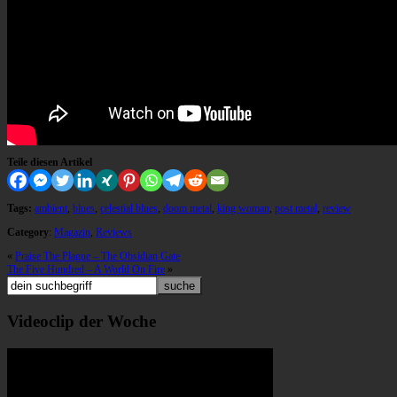
Teile diesen Artikel
Tags:
ambient
,
blues
,
celestial blues
,
doom metal
,
king woman
,
post metal
,
review
Category
:
Magazin
,
Reviews
«
Praise The Plague – The Obsidian Gate
The Five Hundred – A World On Fire
»
Videoclip der Woche