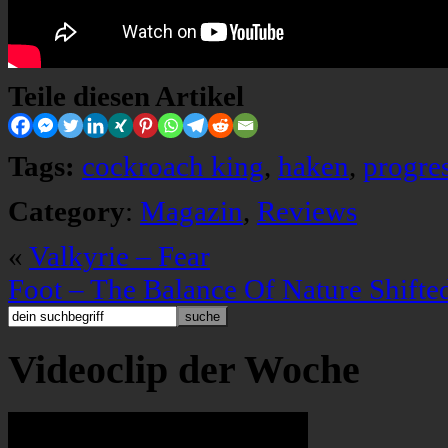
Teile diesen Artikel
Tags:
cockroach king
,
haken
,
progre
Category
:
Magazin
,
Reviews
«
Valkyrie – Fear
Foot – The Balance Of Nature Shifte
Videoclip der Woche