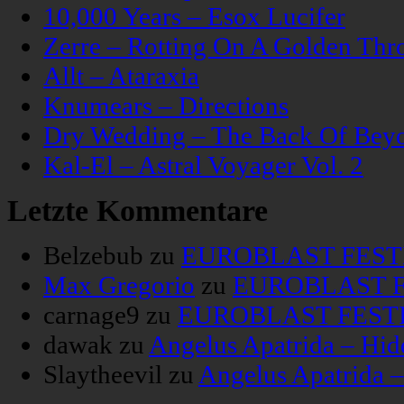
10,000 Years – Esox Lucifer
Zerre – Rotting On A Golden Thr
Allt – Ataraxia
Knumears – Directions
Dry Wedding – The Back Of Bey
Kal-El – Astral Voyager Vol. 2
Letzte Kommentare
Belzebub
zu
EUROBLAST FESTIV
Max Gregorio
zu
EUROBLAST FE
carnage9
zu
EUROBLAST FESTIV
dawak
zu
Angelus Apatrida – Hid
Slaytheevil
zu
Angelus Apatrida 