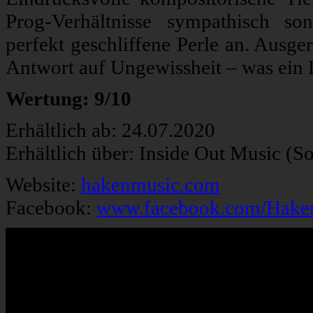
Prog-Verhältnisse sympathisch so
perfekt geschliffene Perle an. Ausger
Antwort auf Ungewissheit – was ein 
Wertung: 9/10
Erhältlich ab: 24.07.2020
Erhältlich über: Inside Out Music (S
Website:
hakenmusic.com
Facebook:
www.facebook.com/Haken