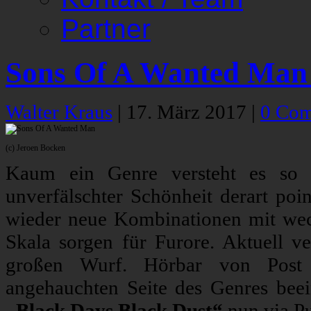
Partner
Sons Of A Wanted Man 
Walter Kraus
|
17. März 2017
|
0 Co
(c) Jeroen Bocken
Kaum ein Genre versteht es so b
unverfälschter Schönheit derart poi
wieder neue Kombinationen mit wec
Skala sorgen für Furore. Aktuell v
großen Wurf. Hörbar von Post 
angehauchten Seite des Genres beein
„Black Days Black Dust“
nun via Pu