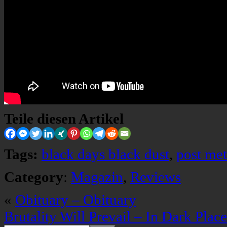
Teile diesen Artikel
Tags:
black days black dust
,
post met
Category
:
Magazin
,
Reviews
«
Obituary – Obituary
Brutality Will Prevail – In Dark Place