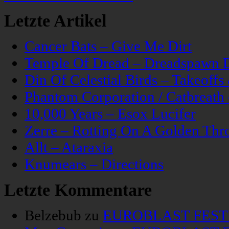
Letzte Artikel
Cancer Bats – Give Me Dirt
Temple Of Dread – Dreadspawn 
Din Of Celestial Birds – Takeoff
Phantom Corporation / Catbreat
10,000 Years – Esox Lucifer
Zerre – Rotting On A Golden Thr
Allt – Ataraxia
Knumears – Directions
Letzte Kommentare
Belzebub
zu
EUROBLAST FESTIV