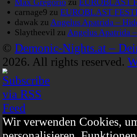
Max Gregorio
zu
EUROBLAST FE
carnage9
zu
EUROBLAST FESTIV
dawak
zu
Angelus Apatrida – Hid
Slaytheevil
zu
Angelus Apatrida 
©
Demonic-Nights.at – De
2026. All rights reserved.
W
Wir verwenden Cookies, um
personalisieren, Funktionen