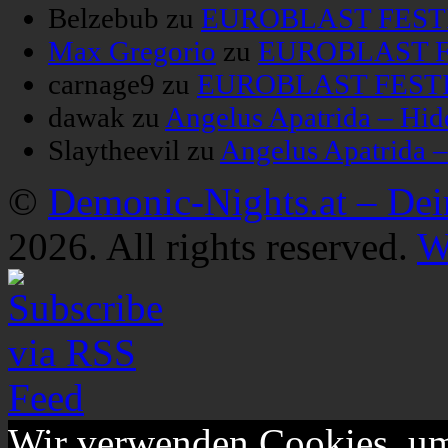
Belzebub
zu
EUROBLAST FESTIV
Max Gregorio
zu
EUROBLAST FE
carnage9
zu
EUROBLAST FESTIV
dawak
zu
Angelus Apatrida – Hid
Slaytheevil
zu
Angelus Apatrida 
©
Demonic-Nights.at – De
2026. All rights reserved.
W
Wir verwenden Cookies, um