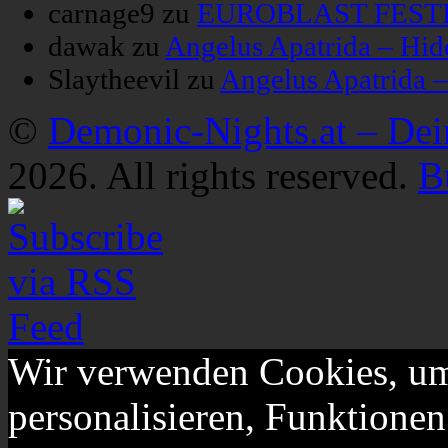
carnage9
zu
EUROBLAST FESTIV
dawak
zu
Angelus Apatrida – Hid
Slaytheevil
zu
Angelus Apatrida 
©
Demonic-Nights.at – De
2026. All rights reserved.
B
Wir verwenden Cookies, um
personalisieren, Funktionen