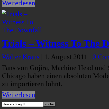
Weiterlesen
Trials – Witness To The 
Walter Kraus
|
1. August 2011
|
0 Co
Fans von Gojira, Machine Head und S
Chicago haben einen absoluten Moder
zu importieren lohnt.
Weiterlesen