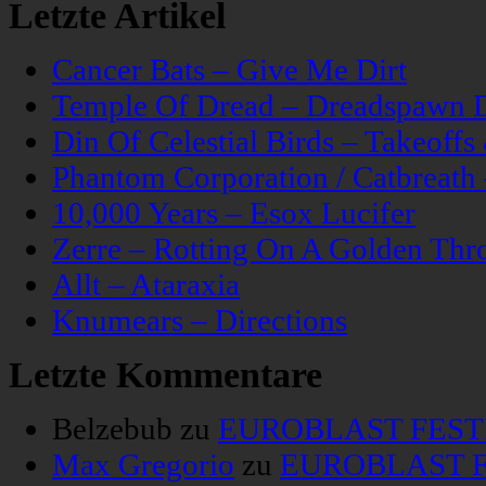
Letzte Artikel
Cancer Bats – Give Me Dirt
Temple Of Dread – Dreadspawn 
Din Of Celestial Birds – Takeoff
Phantom Corporation / Catbreat
10,000 Years – Esox Lucifer
Zerre – Rotting On A Golden Thr
Allt – Ataraxia
Knumears – Directions
Letzte Kommentare
Belzebub
zu
EUROBLAST FESTIV
Max Gregorio
zu
EUROBLAST FE