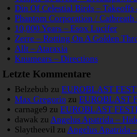
Din Of Celestial Birds – Takeoff
Phantom Corporation / Catbreat
10,000 Years – Esox Lucifer
Zerre – Rotting On A Golden Thr
Allt – Ataraxia
Knumears – Directions
Letzte Kommentare
Belzebub
zu
EUROBLAST FESTIV
Max Gregorio
zu
EUROBLAST FE
carnage9
zu
EUROBLAST FESTIV
dawak
zu
Angelus Apatrida – Hid
Slaytheevil
zu
Angelus Apatrida 