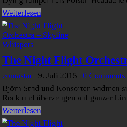
Dying rumpeln als Poison Headache d
Weiterlesen
The Night Flight Orchest
comastar
|
9. Juli 2015
|
0 Comments
Björn Strid und Konsorten widmen sic
Rock und überzeugen auf ganzer Lini
Weiterlesen