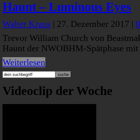
Haunt – Luminous Eyes
Walter Kraus
|
27. Dezember 2017
|
Trevor William Church von Beastmak
Haunt der NWOBHM-Spätphase mit w
Weiterlesen
Videoclip der Woche