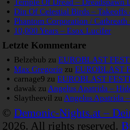
Temple Of Dread – Dreadspawn 
Din Of Celestial Birds – Takeoff
Phantom Corporation / Catbreat
10,000 Years – Esox Lucifer
Letzte Kommentare
Belzebub
zu
EUROBLAST FESTIV
Max Gregorio
zu
EUROBLAST FE
carnage9
zu
EUROBLAST FESTIV
dawak
zu
Angelus Apatrida – Hid
Slaytheevil
zu
Angelus Apatrida 
©
Demonic-Nights.at – De
2026. All rights reserved.
B