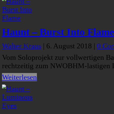
Haunt – Burst Into Flam
Walter Kraus
|
6. August 2018
|
0 Co
Vom Soloprojekt zur vollwertigen Ba
rechtzeitig zum NWOBHM-lastigen 
Weiterlesen