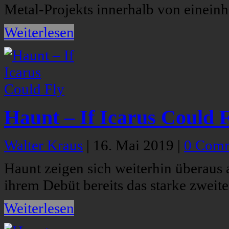
Metal-Projekts innerhalb von eineinh
Weiterlesen
Haunt – If Icarus Could 
Walter Kraus
|
16. Mai 2019
|
0 Com
Haunt zeigen sich weiterhin überaus
ihrem Debüt bereits das starke zweit
Weiterlesen