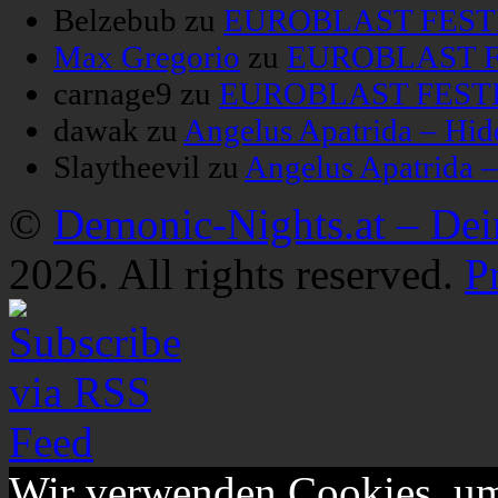
Belzebub
zu
EUROBLAST FESTIV
Max Gregorio
zu
EUROBLAST FE
carnage9
zu
EUROBLAST FESTIV
dawak
zu
Angelus Apatrida – Hid
Slaytheevil
zu
Angelus Apatrida 
©
Demonic-Nights.at – De
2026. All rights reserved.
P
Wir verwenden Cookies, um