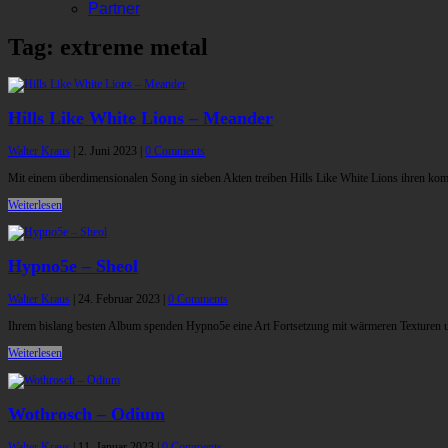
Partner
Tag: extreme metal
Hills Like White Lions – Meander
Walter Kraus
|
2. Juni 2023
|
0 Comments
Mit einem überdimensionalen Song in sieben Akten treiben Hills Like White Lions ihren komp
Weiterlesen
Hypno5e – Sheol
Walter Kraus
|
24. Februar 2023
|
0 Comments
Ihrem bislang besten Album spenden Hypno5e eine Art Fortsetzung mit wärmeren Texturen un
Weiterlesen
Wothrosch – Odium
Walter Kraus
|
11. Januar 2023
|
0 Comments