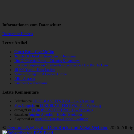
Informationen zum Datenschutz
Datenschutz-Hinweis
Letzte Artikel
Cancer Bats – Give Me Dirt
Temple Of Dread – Dreadspawn Dominion
Din Of Celestial Birds – Takeoffs & Landings
Phantom Corporation / Catbreath – Commando / Die By The Claw
10,000 Years – Esox Lucifer
Zerre – Rotting On A Golden Throne
Allt – Ataraxia
Knumears – Directions
Letzte Kommentare
Belzebub
zu
EUROBLAST FESTIVAL 11 – Verlosung
Max Gregorio
zu
EUROBLAST FESTIVAL 11 – Verlosung
carnage9
zu
EUROBLAST FESTIVAL 11 – Verlosung
dawak
zu
Angelus Apatrida – Hidden Evolution
Slaytheevil
zu
Angelus Apatrida – Hidden Evolution
©
Demonic-Nights.at – Dein Rock- und Metal-Webzine
2026. All rig