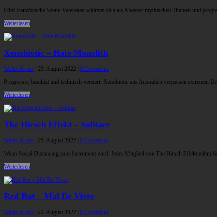
Fünf französische Szene-Veteranen widmen sich als Ahasver mythischen Themen und progr
Weiterlesen
Xenobiotic – Hate Monolith
Walter Kraus
|
29. August 2022
|
0 Comments
Progressiv, brachial und technisch versiert: Xenobiotic aus Australien verpassen extremen D
Weiterlesen
The Hirsch Effekt – Solitaer
Walter Kraus
|
25. August 2022
|
0 Comments
Wenn Social Distancing zum Instrument wird: Jedes Mitglied von The Hirsch Effekt nahm für 
Weiterlesen
Red Rot – Mal De Vivre
Walter Kraus
|
22. August 2022
|
0 Comments