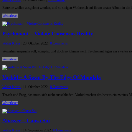
Extreme wollen ausgelotet werden, und so steigen Wothrosch auf ihrem ersten Album in die br
Weiterlesen
Psychonaut – Violate Consensus Reality
Walter Kraus
|
28. Oktober 2022
|
0 Comments
Weiterhin anspruchsvoll, komplex und doch so lohnenswert: Psychonaut legen ein zweites e
Weiterlesen
Vorbid – A Swan By The Edge Of Mandala
Walter Kraus
|
11. Oktober 2022
|
0 Comments
Thrash und Prog, das muss sich nicht ausschließen. Vorbid machen das bereits ein zweites Ma
Weiterlesen
Ahasver – Causa Sui
Walter Kraus
|
14. September 2022
|
0 Comments