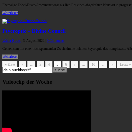
Ehemalige Ephel-Duath-Prominenz wagt als Red Rot einen abgedrehten Neustart in progress
Weiterlesen
Psycroptic – Divine Council
Walter Kraus
|
3. August 2022
|
0 Comments
Gemeinsam mit einer hochspannenden Zweitstimme nehmen Psycroptic das komplexeste Album
Weiterlesen
« Erste
«
...
3
4
5
6
7
...
10
...
»
Letzte »
Videoclip der Woche