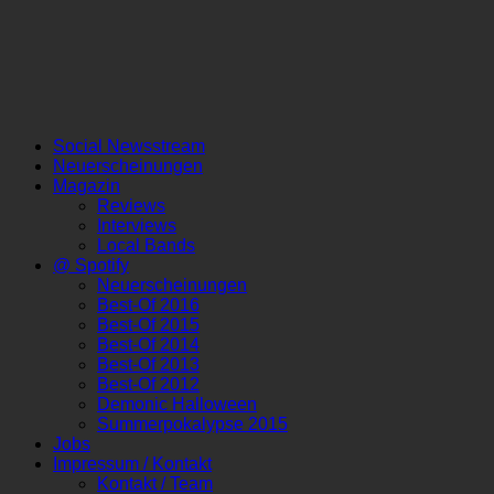
Social Newsstream
Neuerscheinungen
Magazin
Reviews
Interviews
Local Bands
@ Spotify
Neuerscheinungen
Best-Of 2016
Best-Of 2015
Best-Of 2014
Best-Of 2013
Best-Of 2012
Demonic Halloween
Summerpokalypse 2015
Jobs
Impressum / Kontakt
Kontakt / Team