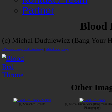
Partner
Blood 
(c) Michal Dudulewicz (Bang Your 
« Previous Image |
Full-Size Image
|
Main Gallery Page
Other Image
(c) Soulseller Records
(c) Michal Dudulewicz (Bang Your He
Photography)