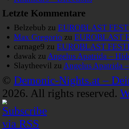
Letzte Kommentare
Belzebub
zu
EUROBLAST FESTIV
Max Gregorio
zu
EUROBLAST FE
carnage9
zu
EUROBLAST FESTIV
dawak
zu
Angelus Apatrida – Hid
Slaytheevil
zu
Angelus Apatrida 
©
Demonic-Nights.at – De
2026. All rights reserved.
W