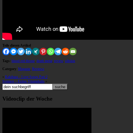
Teile diesen Artikel
Tags:
blood red throne
,
death metal
,
review
,
siltskin
Category
:
Magazin
,
Reviews
«
Kakihara – Love Songs Part 2
Svntarer – Exitus Triumphalis
»
Videoclip der Woche