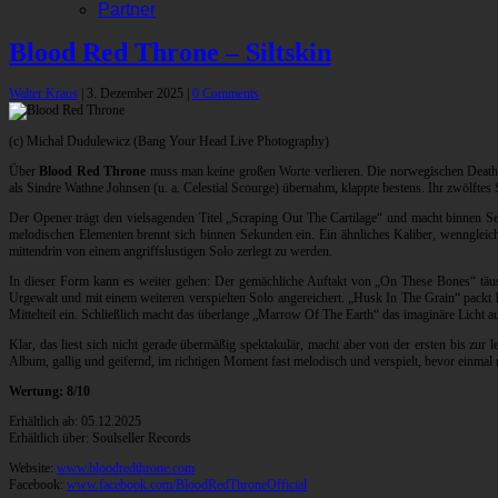
Partner
Blood Red Throne – Siltskin
Walter Kraus
|
3. Dezember 2025
|
0 Comments
(c) Michal Dudulewicz (Bang Your Head Live Photography)
Über
Blood Red Throne
muss man keine großen Worte verlieren. Die norwegischen Death-
als Sindre Wathne Johnsen (u. a. Celestial Scourge) übernahm, klappte bestens. Ihr zwölftes 
Der Opener trägt den vielsagenden Titel „Scraping Out The Cartilage“ und macht binnen Sek
melodischen Elementen brennt sich binnen Sekunden ein. Ein ähnliches Kaliber, wenngleich 
mittendrin von einem angriffslustigen Solo zerlegt zu werden.
In dieser Form kann es weiter gehen: Der gemächliche Auftakt von „On These Bones“ täusch
Urgewalt und mit einem weiteren verspielten Solo angereichert. „Husk In The Grain“ packt h
Mittelteil ein. Schließlich macht das überlange „Marrow Of The Earth“ das imaginäre Licht a
Klar, das liest sich nicht gerade übermäßig spektakulär, macht aber von der ersten bis zu
Album, gallig und geifernd, im richtigen Moment fast melodisch und verspielt, bevor einmal
Wertung: 8/10
Erhältlich ab: 05.12.2025
Erhältlich über: Soulseller Records
Website:
www.bloodredthrone.com
Facebook:
www.facebook.com/BloodRedThroneOfficial