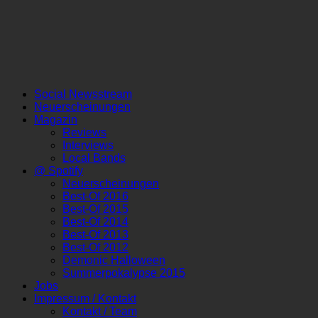
Social Newsstream
Neuerscheinungen
Magazin
Reviews
Interviews
Local Bands
@ Spotify
Neuerscheinungen
Best-Of 2016
Best-Of 2015
Best-Of 2014
Best-Of 2013
Best-Of 2012
Demonic Halloween
Summerpokalypse 2015
Jobs
Impressum / Kontakt
Kontakt / Team