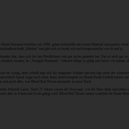
Metal-Veteranen bestehen seit 1998, geizen keinesfalls mit neuem Material und packen wie
Studioalbum heißt „Siltskin“ und gibt sich so brutal, roh und kompromisslos wie eh und je.
unden klar, dass sich bei den Nordlichtern rein gar nichts geändert hat. Das ist auch gut so
deutlich rasanter, ist „Vestigial Remnants“. Johnsen klingt so giftig und heiser wie immer,
t ein wenig, denn schnell legt sich der imaginäre Schalter um und legt einen der wütendst
insichtlich Speed sogar noch einen drauf, kehrt komplett ins Brutal-Death-Umfeld zurück und 
us und packt alles, was Blood Red Throne ausmacht, in einen Track.
r letzten Sekunde Laune. Nach 27 Jahren wissen die Norweger, wie der Hase läuft, und toben
 mehr alles in Schutt und Asche gelegt wird. Blood Red Throne stehen weiterhin für Death Me