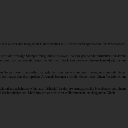
der und wieder den imaginären Dampfhammer aus. Selbst der Sängerwechsel beim Vorgänger,
, denn der dreckige Stomper mit gutturalen Growls, nahezu groovender Brutalität und dezent
 das geschickt variierende Tempo verleiht dem Track eine gewisse Unberechenbarkeit, nur um
en Songs dieser Platte offen. Es geht fast durchgehend nur nach vorne, in unnachahmlicher
lässt sogar den Bass grollen. Abermals brennen sich die kleinen, aber feinen Variationen im
 sich auf unnachahmliche Art aus. „Siltskin“ ist der erwartungsgemäße Hassbatzen von einem
tal der hässlichen Art. Mehr braucht es nicht zum vollkommenen, erschlagenden Glück.