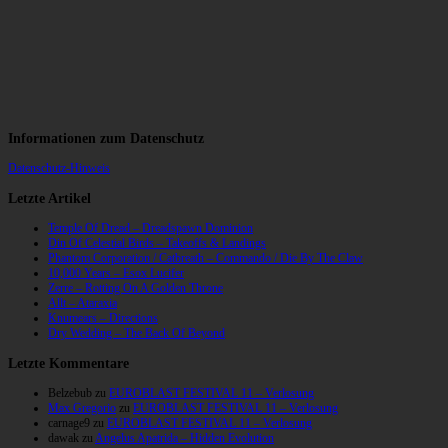
Informationen zum Datenschutz
Datenschutz-Hinweis
Letzte Artikel
Temple Of Dread – Dreadspawn Dominion
Din Of Celestial Birds – Takeoffs & Landings
Phantom Corporation / Catbreath – Commando / Die By The Claw
10,000 Years – Esox Lucifer
Zerre – Rotting On A Golden Throne
Allt – Ataraxia
Knumears – Directions
Dry Wedding – The Back Of Beyond
Letzte Kommentare
Belzebub
zu
EUROBLAST FESTIVAL 11 – Verlosung
Max Gregorio
zu
EUROBLAST FESTIVAL 11 – Verlosung
carnage9
zu
EUROBLAST FESTIVAL 11 – Verlosung
dawak
zu
Angelus Apatrida – Hidden Evolution