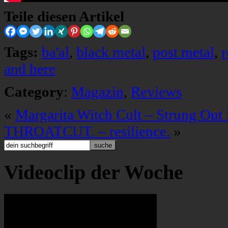
Teile diesen Artikel
Tags:
ba'al
,
black metal
,
post metal
,
r
and here
Category
:
Magazin
,
Reviews
«
Margarita Witch Cult – Strung Out 
THROATCUT. – resilience.
»
Videoclip der Woche