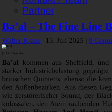
Partner
Ba’al – The Fine Line
Walter Kraus
|
15. Juli 2025
|
0 Comm
(c) Chris Saunders
Ba’al
kommen aus Sheffield, und d
starker Industriebelastung geprägte
britischen Quintetts, ebenso die kom
den Außenbezirken. Aus diesen Gege
wie zerstörerischer Sound, der Blac
kolossalen, den Atem raubenden Hu
Between Heaven And Here“
suc