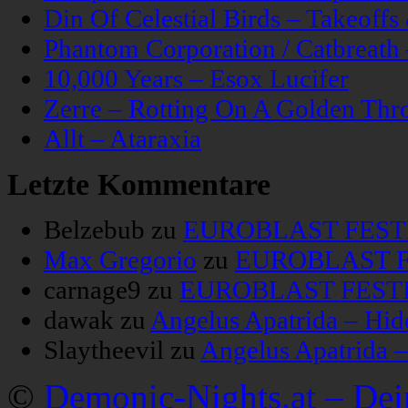
Din Of Celestial Birds – Takeoff
Phantom Corporation / Catbreat
10,000 Years – Esox Lucifer
Zerre – Rotting On A Golden Thr
Allt – Ataraxia
Letzte Kommentare
Belzebub
zu
EUROBLAST FESTIV
Max Gregorio
zu
EUROBLAST FE
carnage9
zu
EUROBLAST FESTIV
dawak
zu
Angelus Apatrida – Hid
Slaytheevil
zu
Angelus Apatrida 
©
Demonic-Nights.at – De