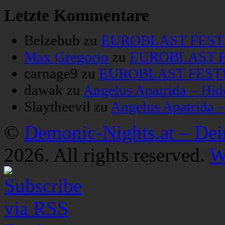
Letzte Kommentare
Belzebub
zu
EUROBLAST FESTIV
Max Gregorio
zu
EUROBLAST FE
carnage9
zu
EUROBLAST FESTIV
dawak
zu
Angelus Apatrida – Hid
Slaytheevil
zu
Angelus Apatrida 
©
Demonic-Nights.at – De
2026. All rights reserved.
W