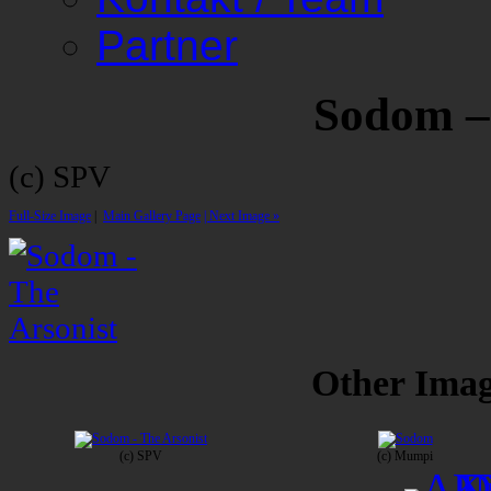
Partner
Sodom –
(c) SPV
Full-Size Image
|
Main Gallery Page
| Next Image »
Other Image
(c) SPV
(c) Mumpi