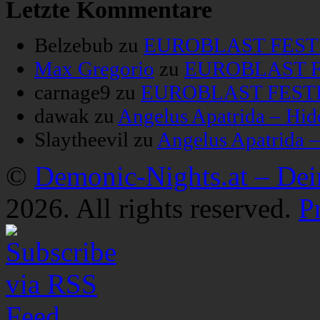
Letzte Kommentare
Belzebub
zu
EUROBLAST FESTIV
Max Gregorio
zu
EUROBLAST FE
carnage9
zu
EUROBLAST FESTIV
dawak
zu
Angelus Apatrida – Hid
Slaytheevil
zu
Angelus Apatrida 
©
Demonic-Nights.at – De
2026. All rights reserved.
P