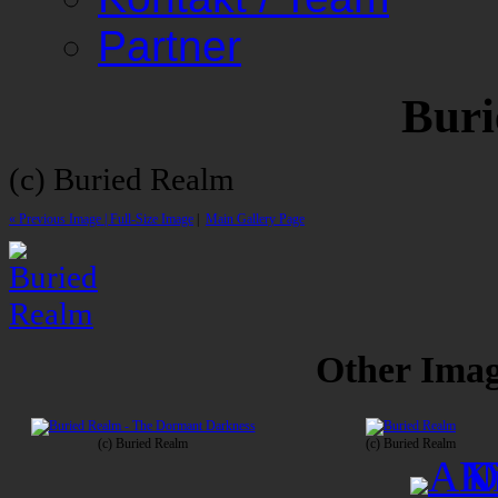
Partner
Buri
(c) Buried Realm
« Previous Image |
Full-Size Image
|
Main Gallery Page
Other Image
(c) Buried Realm
(c) Buried Realm