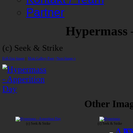
Partner
Hypermass 
(c) Seek & Strike
Full-Size Image
|
Main Gallery Page
| Next Image »
Other Image
(c) Seek & Strike
(c) Seek & Strike