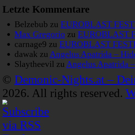
Letzte Kommentare
Belzebub
zu
EUROBLAST FESTIV
Max Gregorio
zu
EUROBLAST FE
carnage9
zu
EUROBLAST FESTIV
dawak
zu
Angelus Apatrida – Hid
Slaytheevil
zu
Angelus Apatrida 
©
Demonic-Nights.at – De
2026. All rights reserved.
W