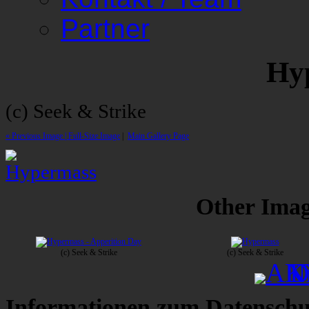
Partner
Hy
(c) Seek & Strike
« Previous Image |
Full-Size Image
|
Main Gallery Page
Other Image
(c) Seek & Strike
(c) Seek & Strike
Informationen zum Datenschu