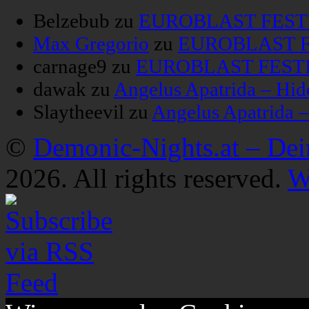
Belzebub
zu
EUROBLAST FESTIV
Max Gregorio
zu
EUROBLAST FE
carnage9
zu
EUROBLAST FESTIV
dawak
zu
Angelus Apatrida – Hid
Slaytheevil
zu
Angelus Apatrida 
©
Demonic-Nights.at – De
2026. All rights reserved.
W