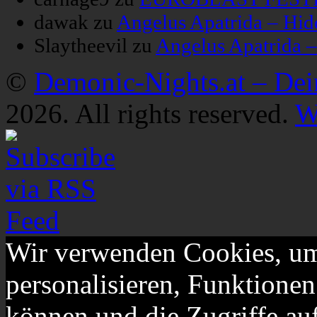
dawak
zu
Angelus Apatrida – Hid
Slaytheevil
zu
Angelus Apatrida 
©
Demonic-Nights.at – De
2026. All rights reserved.
W
Wir verwenden Cookies, um
personalisieren, Funktionen
können und die Zugriffe au