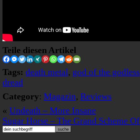
Teile diesen Artikel
Tags:
death metal
,
god of the godless
dread
Category
:
Magazin
,
Reviews
«
Undeath – More Insane
Sugar Horse – The Grand Scheme Of