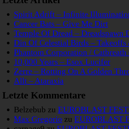
Spirit Adrift – Infinite Illuminatio
Cancer Bats – Give Me Dirt
Temple Of Dread – Dreadspawn 
Din Of Celestial Birds – Takeoff
Phantom Corporation / Catbreat
10,000 Years – Esox Lucifer
Zerre – Rotting On A Golden Thr
Allt – Ataraxia
Letzte Kommentare
Belzebub
zu
EUROBLAST FESTIV
Max Gregorio
zu
EUROBLAST FE
carnage9
zu
EUROBLAST FESTIV