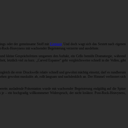
tlings oder der gemeinsame Stoff mit
Conjurer
. Und doch wagt sich das Sextett nach eigenen
ost-Rock-Heavyness mit wachsender Begeisterung verzerrte und ausdehnte.
u und kleine Gesprächsfetzen umgarnen den Auftakt, ein Cello bemüht Dramaturgie, während
, letztlich viel zu kurz. „Carved Expanse“ geht vergleichsweise schnell in die Vollen, gibt
gleich die erste Druckwelle relativ schnell und gewohnt mächtig einsetzt, darf es rundherum
ehen gewohnt muskulös ab, rollt langsam und nachdenklich an. Der Himmel verfinstert sich
 bereits ausladende Präsentation wurde mit wachsender Begeisterung endgültig auf die Spitze
nn je – ein hochgradig willkommener Widerspruch, der nicht loslässt. Post-Rock-Heavyness,