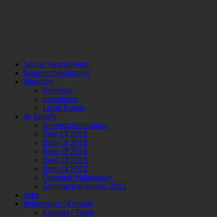
Social Newsstream
Neuerscheinungen
Magazin
Reviews
Interviews
Local Bands
@ Spotify
Neuerscheinungen
Best-Of 2016
Best-Of 2015
Best-Of 2014
Best-Of 2013
Best-Of 2012
Demonic Halloween
Summerpokalypse 2015
Jobs
Impressum / Kontakt
Kontakt / Team