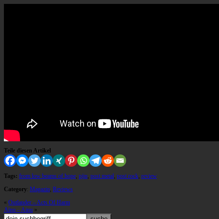
Teile diesen Artikel
Tags:
from low beams of hope
,
pijn
,
post metal
,
post rock
,
review
Category
:
Magazin
,
Reviews
«
Outlander – Acts Of Harm
Ainu – Ainu
»