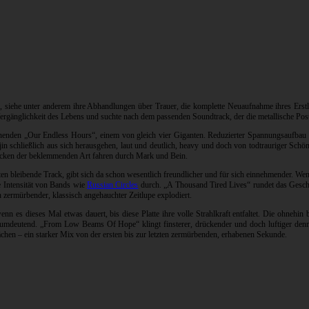
n, siehe unter anderem ihre Abhandlungen über Trauer, die komplette Neuaufnahme ihres Ers
Vergänglichkeit des Lebens und suchte nach dem passenden Soundtrack, der die metallische P
röffnenden „Our Endless Hours“, einem von gleich vier Giganten. Reduzierter Spannungsaufba
chließlich aus sich herausgehen, laut und deutlich, heavy und doch von todtrauriger Schönheit
tacken der beklemmenden Art fahren durch Mark und Bein.
n bleibende Track, gibt sich da schon wesentlich freundlicher und für sich einnehmender. Wenn
he Intensität von Bands wie
Russian Circles
durch. „A Thousand Tired Lives“ rundet das Gesch
n zermürbender, klassisch angehauchter Zeitlupe explodiert.
nn es dieses Mal etwas dauert, bis diese Platte ihre volle Strahlkraft entfaltet. Die ohnehin
nnt umdeutend. „From Low Beams Of Hope“ klingt finsterer, drückender und doch luftiger de
chen – ein starker Mix von der ersten bis zur letzten zermürbenden, erhabenen Sekunde.