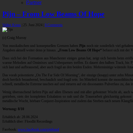
Partner
Pijn – From Low Beams Of Hope
Walter Kraus
|
25. Juni 2024
|
0 Comments
(c) Craig Murray
Von musikalischen und konzeptuellen Grenzen haben
Pijn
noch nie sonderlich viel gehalte
Angaben aktuell weiter denn je hinaus.
„From Low Beams Of Hope“
befasst sich mit der 
Dass sich bei der Formation aus Manchester einiges getan hat, zeigt sich bereits beim e
warme Melodien auf Ominöses und Unbequemes treffen. Es dauert den halben Track, bis Pjin s
sich laut und aufbrausend, aber auch fragil an den beiden Enden. Mehrminütige wütende At
Das vorab präsentierte „On The Far Side Of Morning“, der einzige (knapp) unter zehn Minute
doch herrlich bezaubernd, beschaulich und fragil sein. Im Mittelteil kommt die monolithisc
schnell, metallische Extreme tauchen auf und steuern auf ein dissonantes Pulverfass zu, das i
Wenig überraschend liefern Pijn auf allen Ebenen und mit aller gebotener Wucht ab, auch we
getrieben, stets der kompletten Eskalation so nah und die Trauerarbeit gleichzeitig geko
metallische Wucht, hörbare Conjurer-Inspiration und zudem das Streben nach neuen Klangflä
Wertung: 8/10
Erhältlich ab: 28.06.2024
Erhältlich über: Floodlit Recordings
Facebook:
www.facebook.com/pijnband