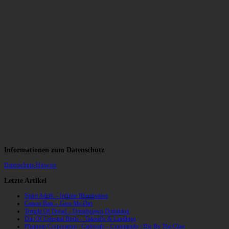
Informationen zum Datenschutz
Datenschutz-Hinweis
Letzte Artikel
Spirit Adrift – Infinite Illumination
Cancer Bats – Give Me Dirt
Temple Of Dread – Dreadspawn Dominion
Din Of Celestial Birds – Takeoffs & Landings
Phantom Corporation / Catbreath – Commando / Die By The Claw