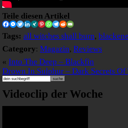
Teile diesen Artikel
Tags:
all witches shall burn
,
blackene
Category
:
Magazin
,
Reviews
«
Into The Deep – Blackfin
Drown In Sulphur – Dark Secrets Of
Videoclip der Woche