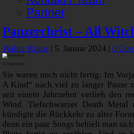
Partner
Panzerchrist – All Witc
Walter Kraus
|
5. Januar 2024
|
0 Co
(c) Panzerchrist
Sie waren noch nicht fertig: Im Vor
A Kind“ nach viel zu langer Pause 
seit einem Jahrzehnt verlieh den me
Wind. Tiefschwarzer Death Metal m
kündigte die Rückkehr zu alter Form 
denn ein paar Songs behielt man sich
Platte fertig zu erzählen. Und so