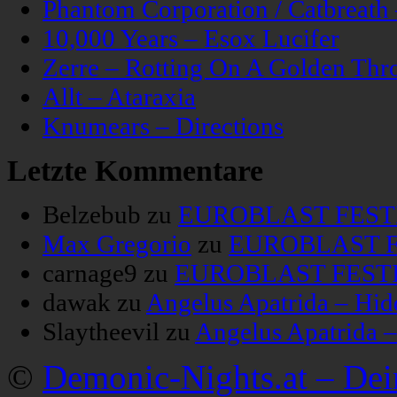
Phantom Corporation / Catbreat
10,000 Years – Esox Lucifer
Zerre – Rotting On A Golden Thr
Allt – Ataraxia
Knumears – Directions
Letzte Kommentare
Belzebub
zu
EUROBLAST FESTIV
Max Gregorio
zu
EUROBLAST FE
carnage9
zu
EUROBLAST FESTIV
dawak
zu
Angelus Apatrida – Hid
Slaytheevil
zu
Angelus Apatrida 
©
Demonic-Nights.at – De