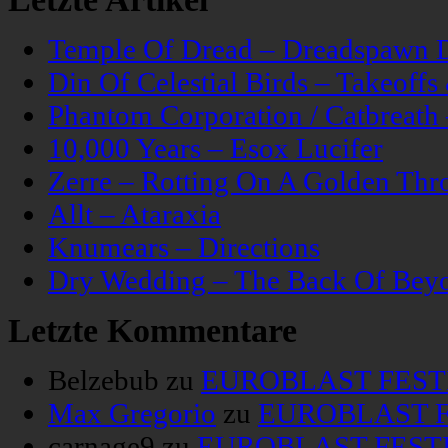
Temple Of Dread – Dreadspawn 
Din Of Celestial Birds – Takeoff
Phantom Corporation / Catbreat
10,000 Years – Esox Lucifer
Zerre – Rotting On A Golden Thr
Allt – Ataraxia
Knumears – Directions
Dry Wedding – The Back Of Bey
Letzte Kommentare
Belzebub
zu
EUROBLAST FESTIV
Max Gregorio
zu
EUROBLAST FE
carnage9
zu
EUROBLAST FESTIV