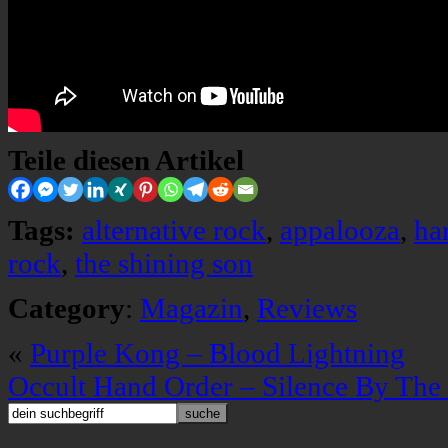
Teile diesen Artikel
Tags:
alternative rock
,
appalooza
,
ha
rock
,
the shining son
Category
:
Magazin
,
Reviews
«
Purple Kong – Blood Lightning
Occult Hand Order – Silence By The