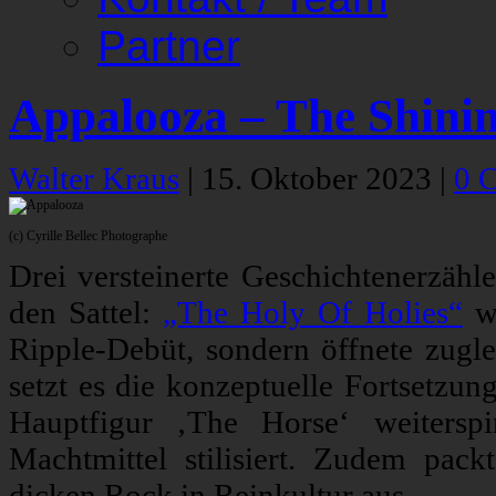
Partner
Appalooza – The Shini
Walter Kraus
|
15. Oktober 2023
|
0 
(c) Cyrille Bellec Photographe
Drei versteinerte Geschichtenerzähl
den Sattel:
„The Holy Of Holies“
w
Ripple-Debüt, sondern öffnete zugl
setzt es die konzeptuelle Fortsetzu
Hauptfigur ‚The Horse‘ weitersp
Machtmittel stilisiert. Zudem pac
dicken Rock in Reinkultur aus.