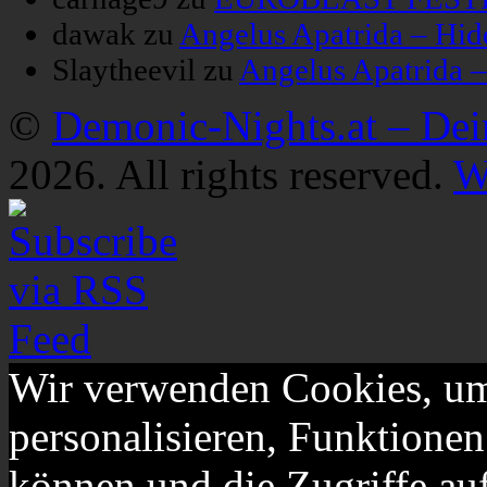
dawak
zu
Angelus Apatrida – Hid
Slaytheevil
zu
Angelus Apatrida 
©
Demonic-Nights.at – De
2026. All rights reserved.
W
Wir verwenden Cookies, um
personalisieren, Funktionen
können und die Zugriffe au