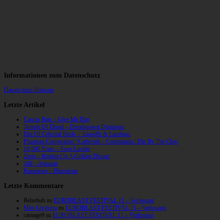
Informationen zum Datenschutz
Datenschutz-Hinweis
Letzte Artikel
Cancer Bats – Give Me Dirt
Temple Of Dread – Dreadspawn Dominion
Din Of Celestial Birds – Takeoffs & Landings
Phantom Corporation / Catbreath – Commando / Die By The Claw
10,000 Years – Esox Lucifer
Zerre – Rotting On A Golden Throne
Allt – Ataraxia
Knumears – Directions
Letzte Kommentare
Belzebub
zu
EUROBLAST FESTIVAL 11 – Verlosung
Max Gregorio
zu
EUROBLAST FESTIVAL 11 – Verlosung
carnage9
zu
EUROBLAST FESTIVAL 11 – Verlosung