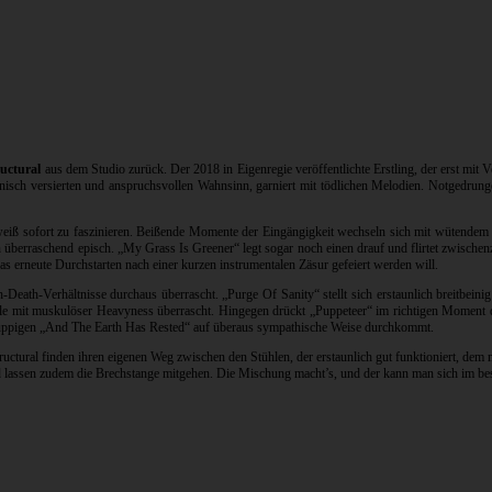
ructural
aus dem Studio zurück. Der 2018 in Eigenregie veröffentlichte Erstling, der erst mit
nisch versierten und anspruchsvollen Wahnsinn, garniert mit tödlichen Melodien. Notgedrung
weiß sofort zu faszinieren. Beißende Momente der Eingängigkeit wechseln sich mit wütendem
berraschend episch. „My Grass Is Greener“ legt sogar noch einen drauf und flirtet zwischenze
 erneute Durchstarten nach einer kurzen instrumentalen Zäsur gefeiert werden will.
Death-Verhältnisse durchaus überrascht. „Purge Of Sanity“ stellt sich erstaunlich breitbeini
ale mit muskulöser Heavyness überrascht. Hingegen drückt „Puppeteer“ im richtigen Moment 
 ruppigen „And The Earth Has Rested“ auf überaus sympathische Weise durchkommt.
tural finden ihren eigenen Weg zwischen den Stühlen, der erstaunlich gut funktioniert, dem ma
nd lassen zudem die Brechstange mitgehen. Die Mischung macht’s, und der kann man sich im be