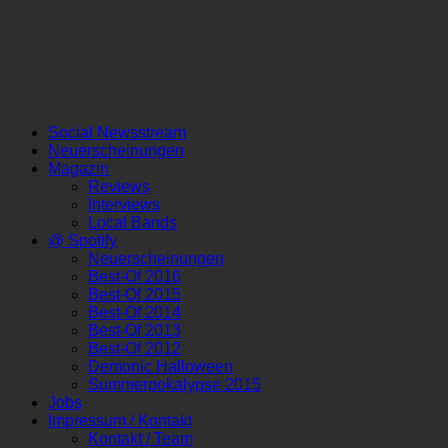
Social Newsstream
Neuerscheinungen
Magazin
Reviews
Interviews
Local Bands
@ Spotify
Neuerscheinungen
Best-Of 2016
Best-Of 2015
Best-Of 2014
Best-Of 2013
Best-Of 2012
Demonic Halloween
Summerpokalypse 2015
Jobs
Impressum / Kontakt
Kontakt / Team