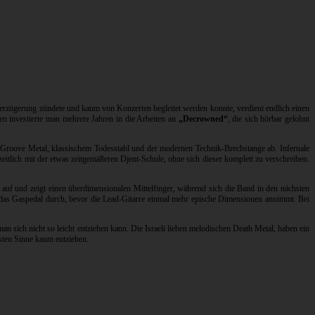
 Verzögerung zündete und kaum von Konzerten begleitet werden konnte, verdient endlich einen
en investierte man mehrere Jahren in die Arbeiten an
„Decrowned“
, die sich hörbar gelohnt
 Groove Metal, klassischem Todesstahl und der modernen Technik-Brechstange ab. Infernale
itlich mit der etwas zeitgemäßeren Djent-Schule, ohne sich dieser komplett zu verschreiben.
g auf und zeigt einen überdimensionalen Mittelfinger, während sich die Band in den nächsten
das Gaspedal durch, bevor die Lead-Gitarre einmal mehr epische Dimensionen annimmt. Bei
n sich nicht so leicht entziehen kann. Die Israeli lieben melodischen Death Metal, haben ein
sten Sinne kaum entziehen.