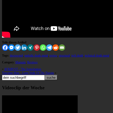
Teile diesen Artikel
Tags:
decrowned
,
melodic death metal
,
review
,
structural
,
tech death
,
technical death metal
Category
:
Magazin
,
Reviews
«
AVKRVST – The Approbation
Yawning Man – Long Walk Of The Navajo
»
Videoclip der Woche