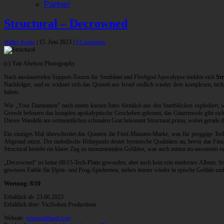
Partner
Structural – Decrowned
Walter Kraus
|
15. Juni 2023
|
0 Comments
(c) Yair Abelson Photography
Nach ausdauernden Support-Touren für Semblant und Fleshgod Apocalypse melden sich
St
Nachfolger, und so widmet sich das Quinett aus Israel endlich wieder dem komplexen, tech
haben.
Wie „Your Damnation“ nach einem kurzen Intro förmlich aus den Startblöcken explodiert, 
Growls befeuern das komplex-apokalyptische Geschehen gekonnt, das Gitarrensolo gibt sich ü
Dieses Wandeln am vermeintlichen schmalen Grat bekommt Structural prima, wobei gerade das
Ein einziges Mal überschreitet das Quintett die Fünf-Minuten-Marke, was für proggige Tech-
Abgrund stürzt. Der melodische Höhepunkt deutet hymnische Qualitäten an, bevor das Fin
Structural besteht ein klarer Zug zu monumentalen Gefilden, was auch mitten im ansonsten
„Decrowned“ ist keine 08/15-Tech-Platte geworden, aber auch kein rein modernes Album. Struc
gewisses Faible für Djent- und Prog-Spielereien, ziehen immer wieder in epische Gefilde u
Wertung: 8/10
Erhältlich ab: 23.06.2023
Erhältlich über: ViciSolum Productions
Website:
structuralband.com