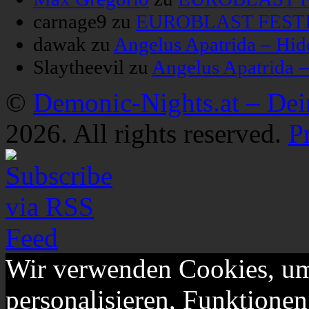
carnage9
zu
EUROBLAST FESTIV
dawak
zu
Angelus Apatrida – Hid
Slaytheevil
zu
Angelus Apatrida 
©
Demonic-Nights.at – De
2026. All rights reserved.
P
Wir verwenden Cookies, um
personalisieren, Funktionen