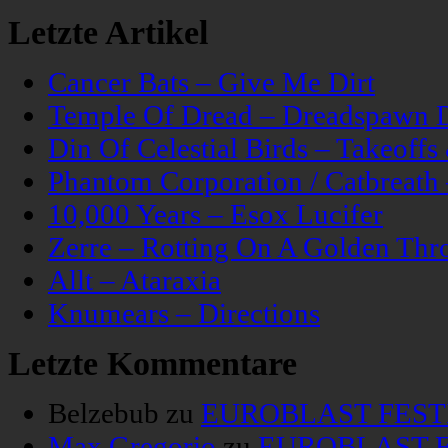
Letzte Artikel
Cancer Bats – Give Me Dirt
Temple Of Dread – Dreadspawn 
Din Of Celestial Birds – Takeoff
Phantom Corporation / Catbreat
10,000 Years – Esox Lucifer
Zerre – Rotting On A Golden Thr
Allt – Ataraxia
Knumears – Directions
Letzte Kommentare
Belzebub
zu
EUROBLAST FESTIV
Max Gregorio
zu
EUROBLAST FE