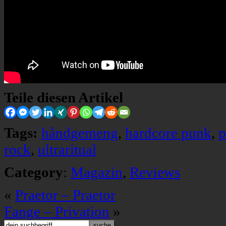
Teile diesen Artikel
Tags:
håndgemeng
,
hardcore punk
,
p
rock
,
ultraritual
Category
:
Magazin
,
Reviews
«
Praetor – Praetor
Fange – Privation
»