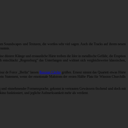
rten Soundscapes und Texturen, die wortlos sehr viel sagen. Auch die Tracks auf ihrem neuen
enntnis.
 düstere Klänge und erstaunliche Härte treiben die Idee in metallische Gefilde, die Eruption
ach entschlackt „Regensburg“ das Unterfangen und widmet sich vergleichsweise klassischen,
Tour de Force „Berlin“ lassen
Russian Circles
grüßen. Erneut nimmt das Quartett etwas Härte
in Statement, wenn der emotionale Malstrom der ersten Hälfte Platz für Winston Churchills
erung und einnehmender Formensprache, gekonnt in vertrauten Gewässern fischend und doch mit
ino funktioniert, und jegliche Aufmerksamkeit mehr als verdient.