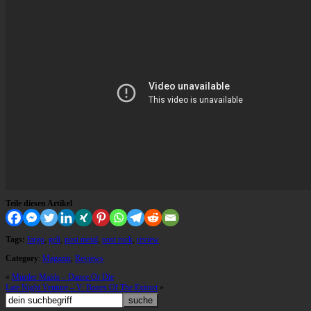
Teile diesen Artikel
Tags:
fargo
,
geli
,
post metal
,
post rock
,
review
Category
:
Magazin
,
Reviews
«
Murder Maids – Dance Or Die
Late Night Venture – V: Bones Of The Extinct
»