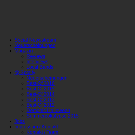
Social Newsstream
Neuerscheinungen
Magazin
Reviews
Interviews
Local Bands
@ Spotify
Neuerscheinungen
Best-Of 2016
Best-Of 2015
Best-Of 2014
Best-Of 2013
Best-Of 2012
Demonic Halloween
Summerpokalypse 2015
Jobs
Impressum / Kontakt
Kontakt / Team