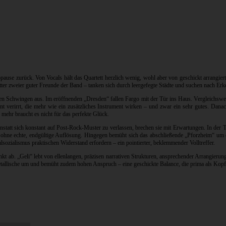
opause zurück. Von Vocals hält das Quartett herzlich wenig, wohl aber von geschickt arrangie
r zweier guter Freunde der Band – tanken sich durch leergefegte Städte und suchen nach Erk
en Schwingen aus. Im eröffnenden „Dresden“ fallen Fargo mit der Tür ins Haus. Vergleichsweise
ent verirrt, die mehr wie ein zusätzliches Instrument wirken – und zwar ein sehr gutes. Dan
ehr braucht es nicht für das perfekte Glück.
tatt sich konstant auf Post-Rock-Muster zu verlassen, brechen sie mit Erwartungen. In der 
– ohne echte, endgültige Auflösung. Hingegen bemüht sich das abschließende „Pforzheim“ um e
ozialismus praktischen Widerstand erfordern – ein pointierter, beklemmender Volltreffer.
unkt ab. „Geli“ lebt von ellenlangen, präzisen narrativen Strukturen, ansprechender Arrangi
tallische um und bemüht zudem hohen Anspruch – eine geschickte Balance, die prima als Kopfk