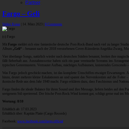
Partner
Fargo – Geli
Walter Kraus
|
14. März 2023
|
0 Comments
(c) Fargo
Mit
Fargo
meldet sich eine fantastische deutsche Post-Rock-Band nach viel zu langer Studi
Album
„Geli“
– benannt nach der 2018 verstorbenen Cover-Künstlerin Angelika Zwarg, Mutte
Vier überlange Songs, natürlich wieder nach deutschen Städten benannt, breiten ihre magisch
fällt fieberhaft aus. Ausnahmsweise haben sich ein paar vereinzelte Screams ins Arrangem
typischen Genremustern. Vertrauter Aufbau, mächtiges Aufbäumen, knisterndes Grescendo – m
Was Fargo jedoch geschickt machen, ist das komplette Umschiffen etwaiger Erwartungen. Ans
hinzu, deutet mehrere kleine Eskalationen an und spannt das Nervenkostüm auf die Folter 
ikonische Rede aus dem Jahr 1940 macht. Fargo erklären dazu, dass Faschismus und Nationals
Fargo finden die ideale Balance für ihren Sound und ihre Message, liefern beides auf den P
ureigenem Stil operierend. Der frische Post-Rock-Wind kommt gut, schlägt gerne mal ins Me
Wertung: 8/10
Erhältlich ab: 17.03.2023
Erhältlich über: Kapitän Platte (Cargo Records)
Facebook:
www.facebook.com/fargo.official