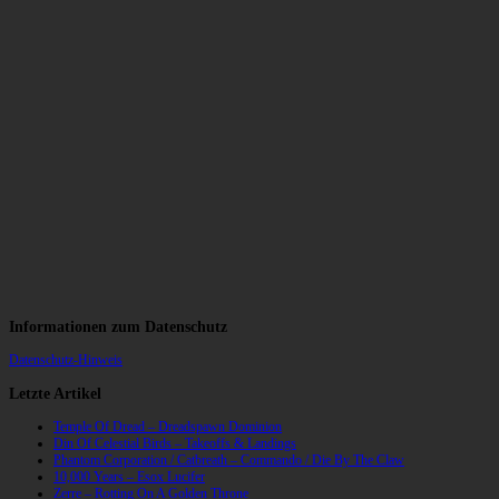
Informationen zum Datenschutz
Datenschutz-Hinweis
Letzte Artikel
Temple Of Dread – Dreadspawn Dominion
Din Of Celestial Birds – Takeoffs & Landings
Phantom Corporation / Catbreath – Commando / Die By The Claw
10,000 Years – Esox Lucifer
Zerre – Rotting On A Golden Throne