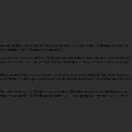
edoch musikalisch zu ignorieren. Seit jeher befassen sie sich mit dem Verhältnis zwischen der
wischen Hoffnung und Untergang auseinander.
 wie vor rein instrumentale Post Rock spielt geschickt mit Stimmungen und schreckt ebenso
äumen nach der Zehn-Minuten-Marke fährt durch Mark und Bein, überrascht mit ausgeprägter
eindruckende Weise aus sich heraus. So täuscht „Urge decifrar no céu“ mit seinen traurigen
gen verzichtet „Sempre que a partida ver“ auf den klassischen Post-Rock-Aufbau und lässt die
en, ohne dabei auf die Standards zu verzichten. Mit seiner natürlichen Dramaturgie erinnert
Genre-Ansätze treffen auf beklemmende Intensität – eine angenehm ungewöhnliche, wichtige,