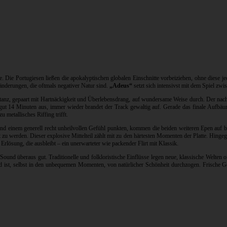
ere. Die Portugiesen ließen die apokalyptischen globalen Einschnitte vorbeiziehen, ohne diese j
derungen, die oftmals negativer Natur sind.
„Adeus“
setzt sich intensivst mit dem Spiel z
anz, gepaart mit Hartnäckigkeit und Überlebensdrang, auf wundersame Weise durch. Der nach
e gut 14 Minuten aus, immer wieder brandet der Track gewaltig auf. Gerade das finale Aufb
 metallisches Riffing trifft.
nd einem generell recht unheilvollen Gefühl punkten, kommen die beiden weiteren Epen auf be
zu werden. Dieser explosive Mittelteil zählt mit zu den härtesten Momenten der Platte. Hinge
 Erlösung, die ausbleibt – ein unerwarteter wie packender Flirt mit Klassik.
d überaus gut. Traditionelle und folkloristische Einflüsse legen neue, klassische Welten off
 und ist, selbst in den unbequemen Momenten, von natürlicher Schönheit durchzogen. Frische 