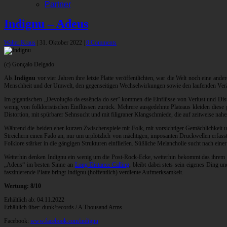
Partner
Indignu – Adeus
Walter Kraus
|
31. Oktober 2022
|
0 Comments
(c) Gonçalo Delgado
Als
Indignu
vor vier Jahren ihre letzte Platte veröffentlichten, war die Welt noch eine and
Menschheit und der Umwelt, den gegenseitigen Wechselwirkungen sowie den laufenden Verän
Im gigantischen „Devolução da essência do ser“ kommen die Einflüsse von Verlust und Dist
wenig von folkloristischen Einflüssen zurück. Mehrere ausgedehnte Plateaus kleiden dies
Distortion, mit spürbarer Sehnsucht und mit filigraner Klangschmiede, die auf zeitweise nahezu
Während die beiden eher kurzen Zwischenspiele mit Folk, mit vorsichtiger Gemächlichkeit u
Streichern einen Fado an, nur um urplötzlich von mächtigen, imposanten Druckwellen erfasst 
Folklore stärker in die gängigen Strukturen einfließen. Süßliche Melancholie sucht nach einer
Weiterhin denken Indignu ein wenig um die Post-Rock-Ecke, weiterhin bekommt das ihrem Soun
„Adeus“ im besten Sinne an
Long Distance Calling
, bleibt dabei stets sein eigenes Ding
faszinierende Platte bringt Indignu (hoffentlich) verdiente Aufmerksamkeit.
Wertung: 8/10
Erhältlich ab: 04.11.2022
Erhältlich über: dunk!records / A Thousand Arms
Facebook:
www.facebook.com/indignu