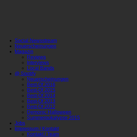
Social Newsstream
Neuerscheinungen
Magazin
Reviews
Interviews
Local Bands
@ Spotify
Neuerscheinungen
Best-Of 2016
Best-Of 2015
Best-Of 2014
Best-Of 2013
Best-Of 2012
Demonic Halloween
Summerpokalypse 2015
Jobs
Impressum / Kontakt
Kontakt / Team