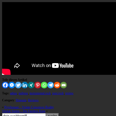
Teile diesen Artikel
Tags:
adeus
,
indignu
,
instrumental rock
,
post rock
,
review
Category
:
Magazin
,
Reviews
«
Psychonaut – Violate Consensus Reality
Vitskär Süden – The Faceless King
»