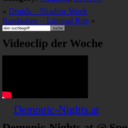
«
Druids – Shadow Work
Kardashev – Liminal Rite
»
Videoclip der Woche
Demonic-Nights.at
Demonic-Nights.at @ Spo