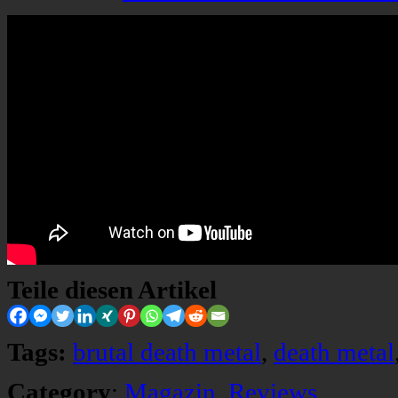
Teile diesen Artikel
Tags:
brutal death metal
,
death metal
Category
:
Magazin
,
Reviews