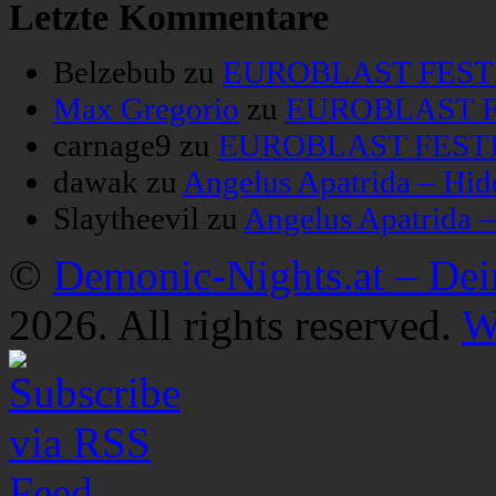
Letzte Kommentare
Belzebub
zu
EUROBLAST FESTIV
Max Gregorio
zu
EUROBLAST FE
carnage9
zu
EUROBLAST FESTIV
dawak
zu
Angelus Apatrida – Hid
Slaytheevil
zu
Angelus Apatrida 
©
Demonic-Nights.at – De
2026. All rights reserved.
W