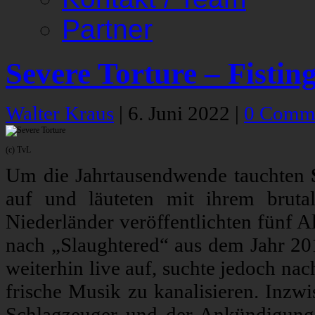
Partner
Severe Torture – Fistin
Walter Kraus
|
6. Juni 2022
|
0 Comm
(c) TvL
Um die Jahrtausendwende tauchten
auf und läuteten mit ihrem brut
Niederländer veröffentlichten fünf 
nach „Slaughtered“ aus dem Jahr 201
weiterhin live auf, suchte jedoch na
frische Musik zu kanalisieren. Inzw
Schlagzeuger und der Ankündigun