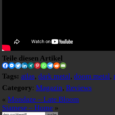
Teile diesen Artikel
Tags:
atlas
,
dark metal
,
doom metal
,
Category
:
Magazin
,
Reviews
«
Mondaze – Late Bloom
Siamese – Home
»