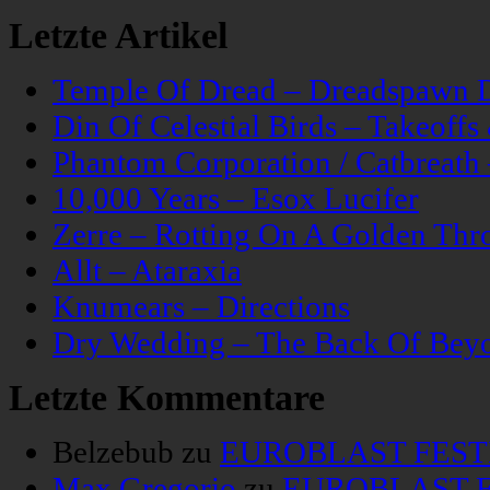
Letzte Artikel
Temple Of Dread – Dreadspawn 
Din Of Celestial Birds – Takeoff
Phantom Corporation / Catbreat
10,000 Years – Esox Lucifer
Zerre – Rotting On A Golden Thr
Allt – Ataraxia
Knumears – Directions
Dry Wedding – The Back Of Bey
Letzte Kommentare
Belzebub
zu
EUROBLAST FESTIV
Max Gregorio
zu
EUROBLAST FE