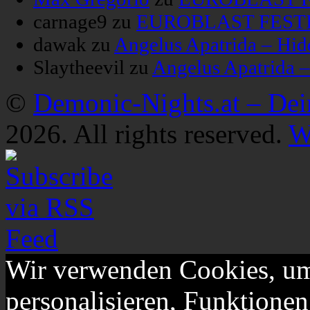
carnage9
zu
EUROBLAST FESTIV
dawak
zu
Angelus Apatrida – Hid
Slaytheevil
zu
Angelus Apatrida 
©
Demonic-Nights.at – De
2026. All rights reserved.
W
Wir verwenden Cookies, um
personalisieren, Funktionen