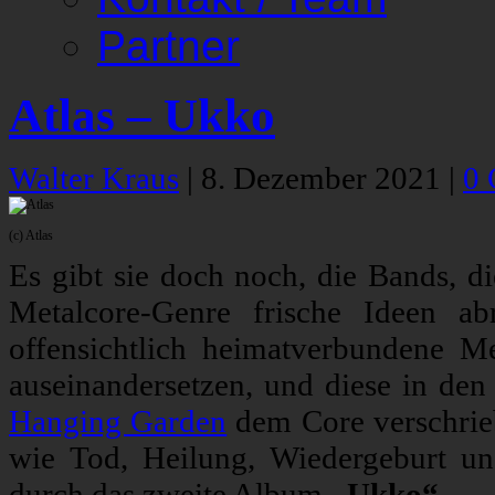
Partner
Atlas – Ukko
Walter Kraus
|
8. Dezember 2021
|
0
(c) Atlas
Es gibt sie doch noch, die Bands, di
Metalcore-Genre frische Ideen a
offensichtlich heimatverbundene M
auseinandersetzen, und diese in den 
Hanging Garden
dem Core verschrie
wie Tod, Heilung, Wiedergeburt un
durch das zweite Album
„Ukko“
.