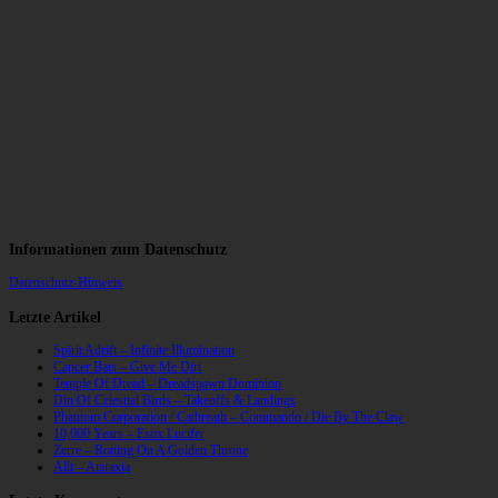
Informationen zum Datenschutz
Datenschutz-Hinweis
Letzte Artikel
Spirit Adrift – Infinite Illumination
Cancer Bats – Give Me Dirt
Temple Of Dread – Dreadspawn Dominion
Din Of Celestial Birds – Takeoffs & Landings
Phantom Corporation / Catbreath – Commando / Die By The Claw
10,000 Years – Esox Lucifer
Zerre – Rotting On A Golden Throne
Allt – Ataraxia