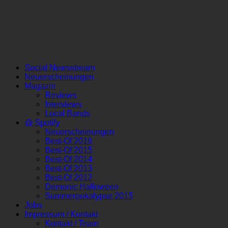
Social Newsstream
Neuerscheinungen
Magazin
Reviews
Interviews
Local Bands
@ Spotify
Neuerscheinungen
Best-Of 2016
Best-Of 2015
Best-Of 2014
Best-Of 2013
Best-Of 2012
Demonic Halloween
Summerpokalypse 2015
Jobs
Impressum / Kontakt
Kontakt / Team