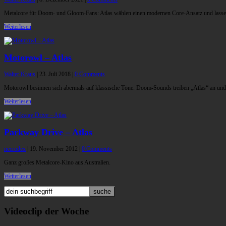
Metalcore für Doom- und Gloom-Fans: Atlas wählen einen modernen Core-Ansatz und lassen 
Weiterlesen
Motorowl – Atlas
Walter Kraus
|
23. Juli 2018
|
0 Comments
Motorowl besinnen sich abermals auf klassische Töne. Doom-Sounds treiben „Atlas“ an und 
Weiterlesen
Parkway Drive – Atlas
necrodex
|
19. November 2012
|
0 Comments
Ganz großes Metalcore-Kino aus Australien.
Weiterlesen
Videoclip der Woche