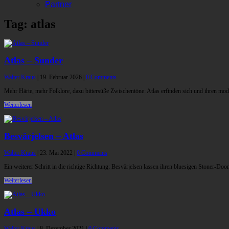
Partner
Tag: atlas
Atlas – Sunder
Walter Kraus
|
19. Februar 2026
|
0 Comments
Mehr Härte, mehr Folklore, dazu bittersüße Zwischentöne: Atlas erfinden sich und ihren mo
Weiterlesen
Besvärjelsen – Atlas
Walter Kraus
|
23. Mai 2022
|
0 Comments
Ein weiterer Schritt in die richtige Richtung: Besvärjelsen lassen ihren bluesigen Stoner-Doo
Weiterlesen
Atlas – Ukko
Walter Kraus
|
8. Dezember 2021
|
0 Comments