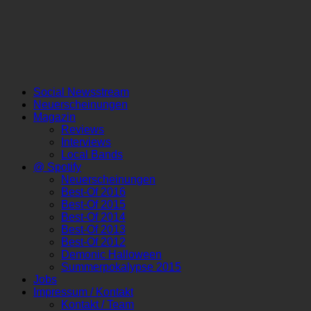
Social Newsstream
Neuerscheinungen
Magazin
Reviews
Interviews
Local Bands
@ Spotify
Neuerscheinungen
Best-Of 2016
Best-Of 2015
Best-Of 2014
Best-Of 2013
Best-Of 2012
Demonic Halloween
Summerpokalypse 2015
Jobs
Impressum / Kontakt
Kontakt / Team