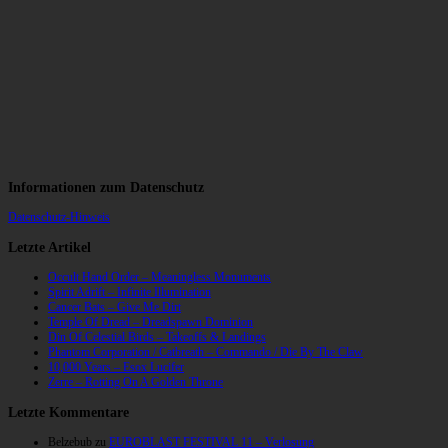
Informationen zum Datenschutz
Datenschutz-Hinweis
Letzte Artikel
Occult Hand Order – Meaningless Monuments
Spirit Adrift – Infinite Illumination
Cancer Bats – Give Me Dirt
Temple Of Dread – Dreadspawn Dominion
Din Of Celestial Birds – Takeoffs & Landings
Phantom Corporation / Catbreath – Commando / Die By The Claw
10,000 Years – Esox Lucifer
Zerre – Rotting On A Golden Throne
Letzte Kommentare
Belzebub
zu
EUROBLAST FESTIVAL 11 – Verlosung