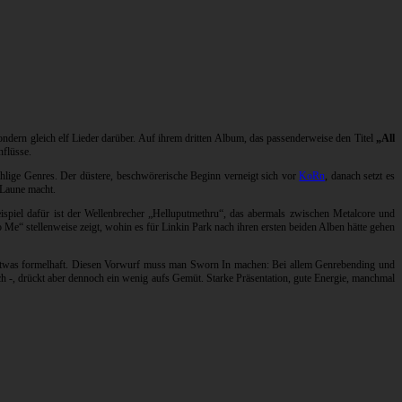
ondern gleich elf Lieder darüber. Auf ihrem dritten Album, das passenderweise den Titel
„All
nflüsse.
hlige Genres. Der düstere, beschwörerische Beginn verneigt sich vor
KoRn
, danach setzt es
 Laune macht.
spiel dafür ist der Wellenbrecher „Helluputmethru“, das abermals zwischen Metalcore und
Me“ stellenweise zeigt, wohin es für Linkin Park nach ihren ersten beiden Alben hätte gehen
en etwas formelhaft. Diesen Vorwurf muss man Sworn In machen: Bei allem Genrebending und
ch -, drückt aber dennoch ein wenig aufs Gemüt. Starke Präsentation, gute Energie, manchmal