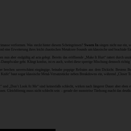
 Grimasse verformen. Was steckt hinter diesem Scheingrinsen?
Sworn In
singen nicht nur ein, s
te und eine Erweiterung ihres leicht chaotischen Metalcore-Sounds um klassische und brachiale Ei
un aber endgültig ad acta gelegt. Bereits das eröffnende „Make It Hurt“ rattert durch unzä
Dampfwalze geht. Klingt konfus, ist es auch, wobei diese sperrige Mischung dennoch richtig
 brechen unverschämt eingängige, beinahe poppige Refrains aus dem Dickicht. Bestens Bei
 Knife“ baut sogar klassische Metal-Versatzstücke neben Breakdowns ein, während „Closer To 
rt“ und „Don’t Look At Me“ sind keinesfalls schlecht, wirken nach längerer Dauer aber eb
nen. Gleichförmig muss nicht schlecht sein – gerade der monströse Titelsong macht das deutli