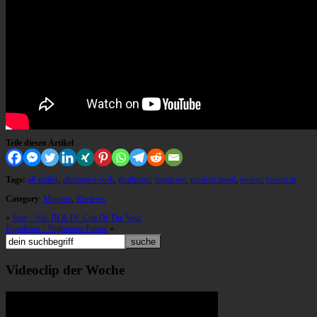
Teile diesen Artikel
Tags:
all smiles
,
alternative rock
,
deathcore
,
metalcore
,
modern metal
,
review
,
sworn in
Category
:
Magazin
,
Reviews
«
Seer – Vol. III & IV: Cult Of The Void
Expulsion – Nightmare Future
»
Videoclip der Woche