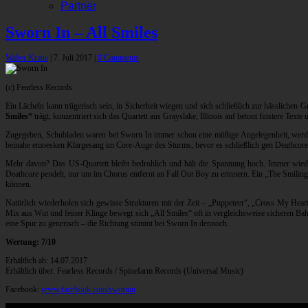
Partner
Sworn In – All Smiles
Walter Kraus
|
7. Juli 2017
|
0 Comments
(c) Fearless Records
Ein Lächeln kann trügerisch sein, in Sicherheit wiegen und sich schließlich zur hässlichen
Smiles“
trägt, konzentriert sich das Quartett aus Grayslake, Illinois auf betont finstere Tex
Zugegeben, Schubladen waren bei Sworn In immer schon eine müßige Angelegenheit, werden n
beinahe emoesken Klargesang im Core-Auge des Sturms, bevor es schließlich gen Deathcore-
Mehr davon? Das US-Quartett bleibt bedrohlich und hält die Spannung hoch. Immer wieder
Deathcore pendelt, nur um im Chorus entfernt an Fall Out Boy zu erinnern. Ein „The Smiling
können.
Natürlich wiederholen sich gewisse Strukturen mit der Zeit – „Puppeteer“, „Cross My Hea
Mix aus Wut und feiner Klinge bewegt sich „All Smiles“ oft in vergleichsweise sicheren Bah
eine Spur zu generisch – die Richtung stimmt bei Sworn In dennoch.
Wertung: 7/10
Erhältlich ab: 14.07.2017
Erhältlich über: Fearless Records / Spinefarm Records (Universal Music)
Facebook:
www.facebook.com/swornin