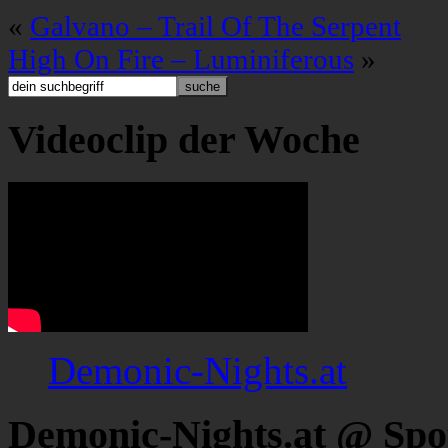
«
Galvano – Trail Of The Serpent
High On Fire – Luminiferous
»
Videoclip der Woche
Demonic-Nights.at
Demonic-Nights.at @ Spo