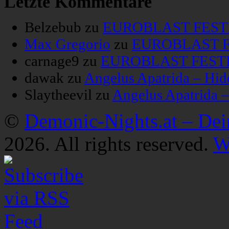
Letzte Kommentare
Belzebub
zu
EUROBLAST FESTIV
Max Gregorio
zu
EUROBLAST FE
carnage9
zu
EUROBLAST FESTIV
dawak
zu
Angelus Apatrida – Hid
Slaytheevil
zu
Angelus Apatrida 
©
Demonic-Nights.at – De
2026. All rights reserved.
W