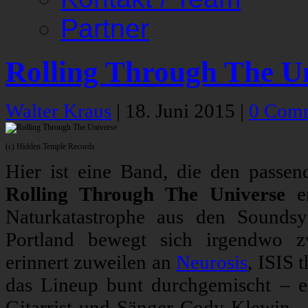
Partner
Rolling Through The Un
Walter Kraus
|
18. Juni 2015
|
0 Com
(c) Hidden Temple Records
Hier ist eine Band, die den passe
Rolling Through The Universe
en
Naturkatastrophe aus den Soundsy
Portland bewegt sich irgendwo 
erinnert zuweilen an
Neurosis
, ISIS 
das Lineup bunt durchgemischt – ei
Gitarrist und Sänger Cody Klewin – 