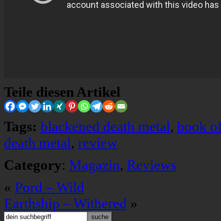
Teile diesen Artikel
Tags:
blackened death metal
,
book o
death metal
,
review
Category
:
Magazin
,
Reviews
«
Pord – Wild
Earthship – Withered
»