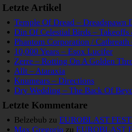
Letzte Artikel
Temple Of Dread – Dreadspawn 
Din Of Celestial Birds – Takeoff
Phantom Corporation / Catbreat
10,000 Years – Esox Lucifer
Zerre – Rotting On A Golden Thr
Allt – Ataraxia
Knumears – Directions
Dry Wedding – The Back Of Bey
Letzte Kommentare
Belzebub
zu
EUROBLAST FESTIV
Max Gregorio
zu
EUROBLAST FE