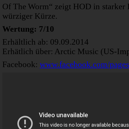
Of The Worm“ zeigt HOD in starker 
würziger Kürze.
Wertung: 7/10
Erhältlich ab: 09.09.2014
Erhätlich über: Arctic Music (US-Im
Facebook:
www.facebook.com/page