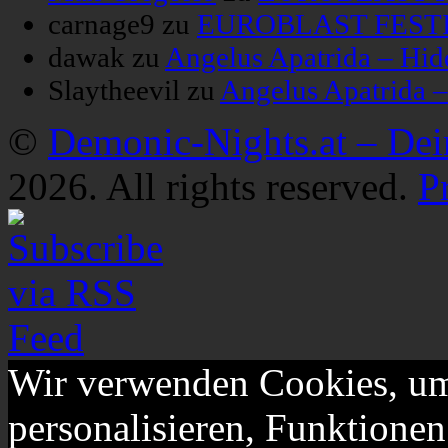
carnage9
zu
EUROBLAST FESTIV
dawak
zu
Angelus Apatrida – Hid
Slaytheevil
zu
Angelus Apatrida 
©
Demonic-Nights.at – De
2026. All rights reserved.
P
Wir verwenden Cookies, um
personalisieren, Funktionen