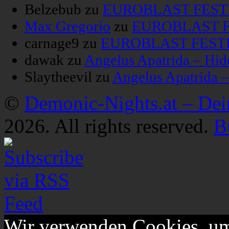
Belzebub
zu
EUROBLAST FESTIV
Max Gregorio
zu
EUROBLAST FE
carnage9
zu
EUROBLAST FESTIV
dawak
zu
Angelus Apatrida – Hid
Slaytheevil
zu
Angelus Apatrida 
©
Demonic-Nights.at – De
2026. All rights reserved.
B
Wir verwenden Cookies, um