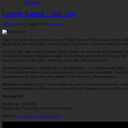
Partner
Lonely Kamel – Shit City
Walter Kraus
|
25. August 2014
|
0 Comments
Frage: Was macht ein einsames Kamel in der Wüste? Antwort: Nichts, denn es kommt sc
Mischung aus Hard Rock, Blues, Stoner und einer Prise Doom verschrieben haben. Drei J
Der Rock röhrt, allen voran Frontmann Thomas Brenna, der sich bereits im eröffnenden Ti
Konkurrenz in besagter Fäkalstadt absteigen. Direkt dahinter geben sich die Norweger de
diese vier Minuten nicht zu tun – stattdessen setzt es Blut, Schweiß und Rawk.
Musikalisch spannender ist sicherlich die zweite Albumhälfte, was aber keineswegs heißen so
70s-Hard Rock mit Blues-Charme und ausladenden, überraschend freundlichen Prog-Eleme
Sprengseln anmutet. Man muss schon mehrfach drüberhören, um sich einzugrooven.
Rundherum arrangieren Lonely Kamel letztlich das, was sie am besten beherrschen: wucht
weitestgehend einheitlichen Niveau und schafft abermals den Spagat zwischen Live-Hits un
Wertung: 8/10
Erhältlich ab: 29.08.2014
Erhätlich über: Napalm Records (Universal Music)
Facebook:
www.facebook.com/lonelykamel