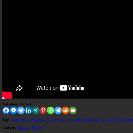
Teile diesen Artikel
Tags:
blues rock
,
doom rock
,
dust devil
,
hard rock
,
lonely kamel
,
review
,
shit city
,
stoner roc
Category
:
Magazin
,
Reviews