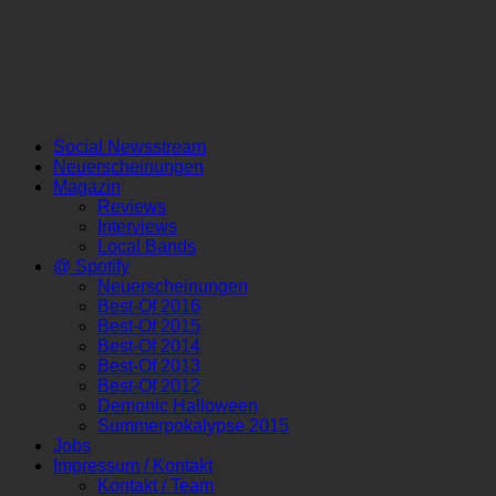
Social Newsstream
Neuerscheinungen
Magazin
Reviews
Interviews
Local Bands
@ Spotify
Neuerscheinungen
Best-Of 2016
Best-Of 2015
Best-Of 2014
Best-Of 2013
Best-Of 2012
Demonic Halloween
Summerpokalypse 2015
Jobs
Impressum / Kontakt
Kontakt / Team