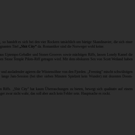
 so handelt es sich bei den vier Rockern tatsächlich um bärtige Skandinavier, die sich einer
gnanten Titel
„Shit City“
da. Romantiker sind die Norweger wohl keine.
g aus Uptempo-Geballer und Stoner-Grooves sowie mächtigen Riffs, lassen Lonely Kamel die
hen Stone Temple Pilots-Riff getragen wird. Mit dem obskuren Sex von Scott Weiland haben
ller und ausladender agieren die Wüstensöhne von den Fjorden. „Freezing“ mischt schwülstigen
 lange Jam-Session (bei über sieben Minuten Spielzeit kein Wunder) mit dezenten Doom-
 Riffs. „Shit City“ hat kaum Überraschungen zu bieten, bewegt sich qualitativ auf einem
zwar nicht wahr, das soll aber auch kein Fehler sein. Hauptsache es rockt.