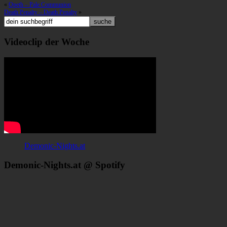
«
Opeth – Pale Communion
Death Penalty – Death Penalty
»
Videoclip der Woche
Demonic-Nights.at
Demonic-Nights.at @ Spotify