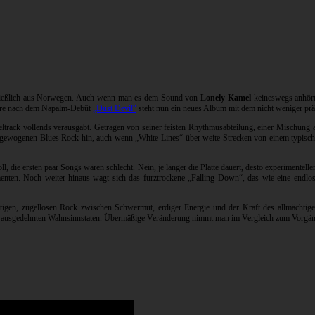
hließlich aus Norwegen. Auch wenn man es dem Sound von
Lonely Kamel
keineswegs anhört,
ahre nach dem Napalm-Debüt
„Dust Devil“
steht nun ein neues Album mit dem nicht weniger prä
teltrack vollends verausgabt. Getragen von seiner feisten Rhythmusabteilung, einer Mischun
m gewogenen Blues Rock hin, auch wenn „White Lines“ über weite Strecken von einem typisc
ll, die ersten paar Songs wären schlecht. Nein, je länger die Platte dauert, desto experimente
nten. Noch weiter hinaus wagt sich das furztrockene „Falling Down“, das wie eine endlos
igen, zügellosen Rock zwischen Schwermut, erdiger Energie und der Kraft des allmächtigen
d ausgedehnten Wahnsinnstaten. Übermäßige Veränderung nimmt man im Vergleich zum Vorgänger 