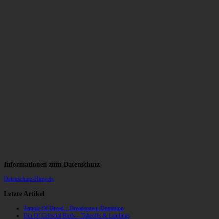
Informationen zum Datenschutz
Datenschutz-Hinweis
Letzte Artikel
Temple Of Dread – Dreadspawn Dominion
Din Of Celestial Birds – Takeoffs & Landings