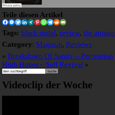
Teile diesen Artikel
Tags:
black metal
,
review
,
the antagon
Category
:
Magazin
,
Reviews
«
Breakdown Of Sanity – Perception
High Hopes – Self Revival
»
Videoclip der Woche