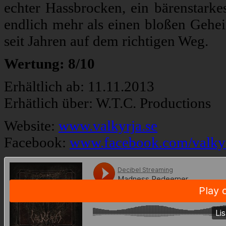
echter Hassbrocken, ein bärenstark
endlich mehr als einen bloßen Gehe
seit Jahren auf dem richtigen Weg.
Wertung: 8/10
Erhältlich ab: 11.11.2013
Erhätlich über: W.T.C. Productions
Website:
www.valkyrja.se
Facebook:
www.facebook.com/valky