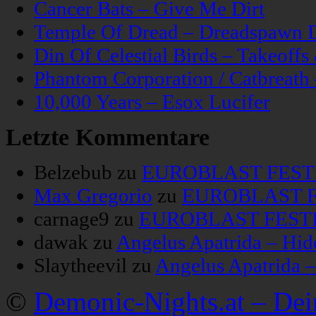
Cancer Bats – Give Me Dirt
Temple Of Dread – Dreadspawn 
Din Of Celestial Birds – Takeoff
Phantom Corporation / Catbreat
10,000 Years – Esox Lucifer
Letzte Kommentare
Belzebub
zu
EUROBLAST FESTIV
Max Gregorio
zu
EUROBLAST FE
carnage9
zu
EUROBLAST FESTIV
dawak
zu
Angelus Apatrida – Hid
Slaytheevil
zu
Angelus Apatrida 
©
Demonic-Nights.at – De