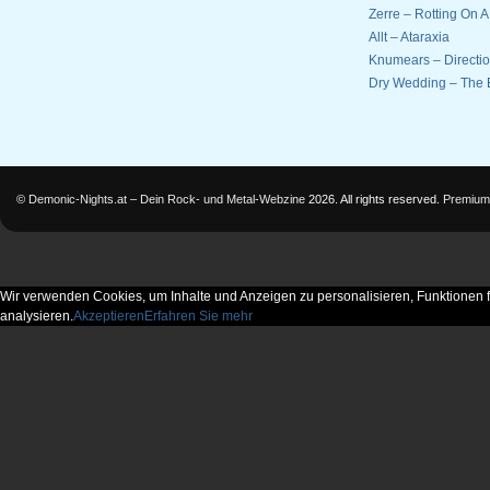
Zerre – Rotting On 
Allt – Ataraxia
Knumears – Directi
Dry Wedding – The 
©
Demonic-Nights.at – Dein Rock- und Metal-Webzine
2026. All rights reserved.
Premium
Wir verwenden Cookies, um Inhalte und Anzeigen zu personalisieren, Funktionen f
analysieren.
Akzeptieren
Erfahren Sie mehr