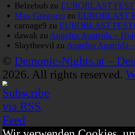
Belzebub
zu
EUROBLAST FESTIV
Max Gregorio
zu
EUROBLAST FE
carnage9
zu
EUROBLAST FESTIV
dawak
zu
Angelus Apatrida – Hid
Slaytheevil
zu
Angelus Apatrida 
©
Demonic-Nights.at – De
2026. All rights reserved.
W
Wir verwenden Cookies, um